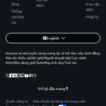
Blog
truy cập
AWS
AWS
Thông
cáo báo
Pháp lý
chí
English
Amazon là nhà tuyển dung mang lại cơ hội làm việc bình đẳng:
Dân tộc thiểu số/Nữ giới/Người khuyết tật/Cựu chiến
binh/Bản dạng giới/Xuhướng tình dục/Tuổi tác.
Trở lại đầu trang
Quyền riêng tư
Điều khoản áp dụng cho trang web