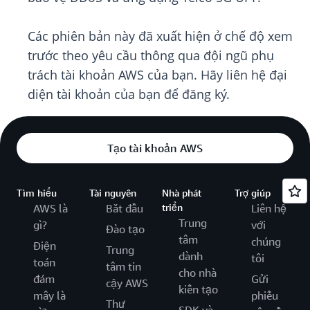
Các phiên bản này đã xuất hiện ở chế độ xem
trước theo yêu cầu thông qua đội ngũ phụ
trách tài khoản AWS của bạn. Hãy liên hệ đại
diện tài khoản của bạn để đăng ký.
Tạo tài khoản AWS
Tìm hiểu
Tài nguyên
Nhà phát
Trợ giúp
AWS là
Bắt đầu
triển
Liên hệ
Trung
gì?
với
Đào tạo
tâm
chúng
Điện
Trung
dành
tôi
toán
tâm tin
cho nhà
đám
Gửi
cậy AWS
kiến tạo
mây là
phiếu
Thư