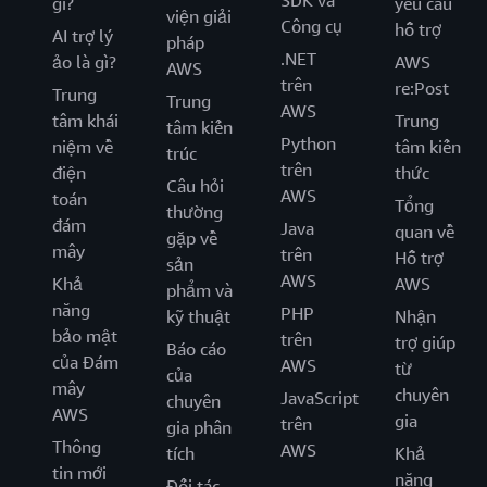
SDK và
gì?
yêu cầu
viện giải
Công cụ
hỗ trợ
AI trợ lý
pháp
.NET
ảo là gì?
AWS
AWS
trên
re:Post
Trung
Trung
AWS
tâm khái
Trung
tâm kiến
Python
niệm về
tâm kiến
trúc
trên
điện
thức
Câu hỏi
AWS
toán
Tổng
thường
đám
Java
quan về
gặp về
mây
trên
Hỗ trợ
sản
AWS
Khả
AWS
phẩm và
năng
PHP
kỹ thuật
Nhận
bảo mật
trên
trợ giúp
Báo cáo
của Đám
AWS
từ
của
mây
chuyên
JavaScript
chuyên
AWS
gia
trên
gia phân
Thông
AWS
tích
Khả
tin mới
năng
Đối tác