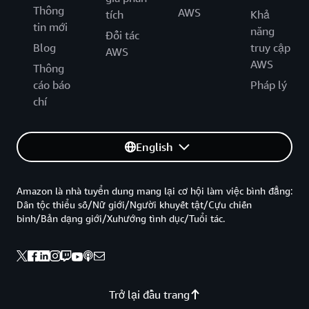
Thông
AWS
tích
Khả
tin mới
năng
Đối tác
Blog
truy cập
AWS
AWS
Thông
cáo báo
Pháp lý
chí
English
Amazon là nhà tuyển dung mang lại cơ hội làm việc bình đẳng:
Dân tộc thiểu số/Nữ giới/Người khuyết tật/Cựu chiến
binh/Bản dạng giới/Xuhướng tình dục/Tuổi tác.
Trở lại đầu trang