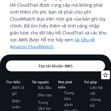
Hồ CloudTrail được cung cấp mà không phát
sinh thêm chi phí, bạn sẽ phải chịu phí
CloudWatch dựa trên mức giá của bản ghi tùy
chỉnh. Để tìm hiểu thêm về tính năng nhập
giản lược cho dữ liệu Hồ CloudTrail và các khu
vực AWS được hỗ trợ, hãy xem
tài liệu về
Amazon CloudWatch.
Tạo tài khoản AWS
Tìm hiểu
Tài nguyên
Nhà phát
Trợ giúp
AWS là
Bắt đầu
triển
Liên hệ
Trung
gì?
với
Đào tạo
tâm
chúng
Điện
Trung
dành
tôi
toán
tâm tin
cho nhà