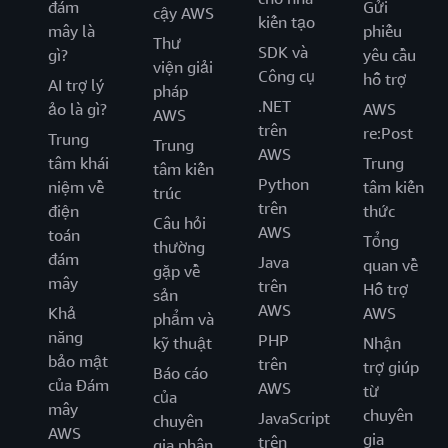
đám
Gửi
cậy AWS
kiến tạo
mây là
phiếu
Thư
SDK và
gì?
yêu cầu
viện giải
Công cụ
hỗ trợ
AI trợ lý
pháp
.NET
ảo là gì?
AWS
AWS
trên
re:Post
Trung
Trung
AWS
tâm khái
Trung
tâm kiến
Python
niệm về
tâm kiến
trúc
trên
điện
thức
Câu hỏi
AWS
toán
Tổng
thường
đám
Java
quan về
gặp về
mây
trên
Hỗ trợ
sản
AWS
Khả
AWS
phẩm và
năng
PHP
kỹ thuật
Nhận
bảo mật
trên
trợ giúp
Báo cáo
của Đám
AWS
từ
của
mây
chuyên
JavaScript
chuyên
AWS
gia
trên
gia phân