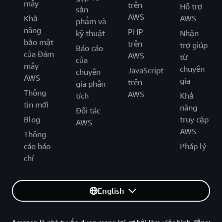
mây
trên
Hỗ trợ
sản
AWS
Khả
AWS
phẩm và
năng
PHP
kỹ thuật
Nhận
bảo mật
trên
trợ giúp
Báo cáo
của Đám
AWS
từ
của
mây
chuyên
JavaScript
chuyên
AWS
gia
trên
gia phân
Thông
AWS
tích
Khả
tin mới
năng
Đối tác
Blog
truy cập
AWS
AWS
Thông
cáo báo
Pháp lý
chí
English