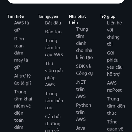
Tìm hiểu
Tài nguyên
Nhà phát
Trợ giúp
AWS là
Bắt đầu
triển
Liên hệ
Trung
gì?
với
Đào tạo
tâm
chúng
Điện
Trung
dành
tôi
toán
tâm tin
cho nhà
đám
Gửi
cậy AWS
kiến tạo
mây là
phiếu
Thư
SDK và
gì?
yêu cầu
viện giải
Công cụ
hỗ trợ
AI trợ lý
pháp
.NET
ảo là gì?
AWS
AWS
trên
re:Post
Trung
Trung
AWS
tâm khái
Trung
tâm kiến
Python
niệm về
tâm kiến
trúc
trên
điện
thức
Câu hỏi
AWS
toán
Tổng
thường
đám
Java
quan về
gặp về