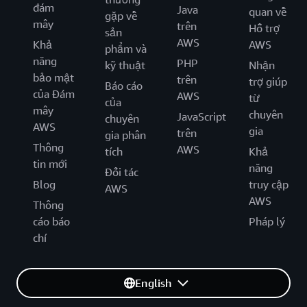
đám
Java
quan về
gặp về
mây
trên
Hỗ trợ
sản
AWS
Khả
AWS
phẩm và
năng
PHP
kỹ thuật
Nhận
bảo mật
trên
trợ giúp
Báo cáo
của Đám
AWS
từ
của
mây
chuyên
JavaScript
chuyên
AWS
gia
trên
gia phân
Thông
AWS
tích
Khả
tin mới
năng
Đối tác
Blog
truy cập
AWS
AWS
Thông
cáo báo
Pháp lý
chí
English