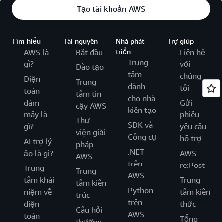
Tạo tài khoản AWS
Tìm hiểu
Tài nguyên
Nhà phát
Trợ giúp
AWS là
Bắt đầu
triển
Liên hệ
Trung
gì?
với
Đào tạo
tâm
chúng
Điện
Trung
dành
tôi
toán
tâm tin
cho nhà
đám
Gửi
cậy AWS
kiến tạo
mây là
phiếu
Thư
SDK và
gì?
yêu cầu
viện giải
Công cụ
hỗ trợ
AI trợ lý
pháp
.NET
ảo là gì?
AWS
AWS
trên
re:Post
Trung
Trung
AWS
tâm khái
Trung
tâm kiến
Python
niệm về
tâm kiến
trúc
trên
điện
thức
Câu hỏi
AWS
toán
Tổng
thường