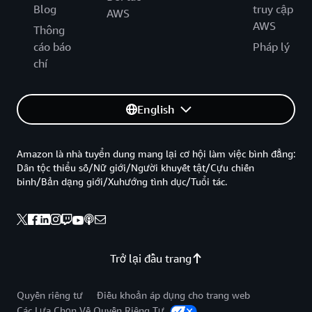
Blog
truy cập
AWS
AWS
Thông
cáo báo
Pháp lý
chí
English
Amazon là nhà tuyển dung mang lại cơ hội làm việc bình đẳng:
Dân tộc thiểu số/Nữ giới/Người khuyết tật/Cựu chiến
binh/Bản dạng giới/Xuhướng tình dục/Tuổi tác.
Trở lại đầu trang
Quyền riêng tư
Điều khoản áp dụng cho trang web
Các Lựa Chọn Về Quyền Riêng Tư