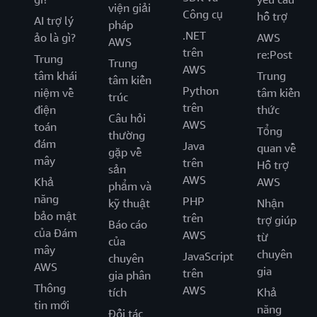
viện giải
Công cụ
hỗ trợ
AI trợ lý
pháp
.NET
ảo là gì?
AWS
AWS
trên
re:Post
Trung
Trung
AWS
tâm khái
Trung
tâm kiến
Python
niệm về
tâm kiến
trúc
trên
điện
thức
Câu hỏi
AWS
toán
Tổng
thường
đám
Java
quan về
gặp về
mây
trên
Hỗ trợ
sản
AWS
Khả
AWS
phẩm và
năng
PHP
kỹ thuật
Nhận
bảo mật
trên
trợ giúp
Báo cáo
của Đám
AWS
từ
của
mây
chuyên
JavaScript
chuyên
AWS
gia
trên
gia phân
Thông
AWS
tích
Khả
tin mới
năng
Đối tác