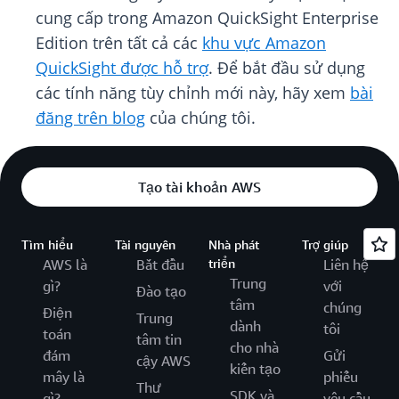
cung cấp trong Amazon QuickSight Enterprise
Edition trên tất cả các
khu vực Amazon
QuickSight được hỗ trợ
. Để bắt đầu sử dụng
các tính năng tùy chỉnh mới này, hãy xem
bài
đăng trên blog
của chúng tôi.
Tạo tài khoản AWS
Tìm hiểu
Tài nguyên
Nhà phát
Trợ giúp
AWS là
Bắt đầu
triển
Liên hệ
Trung
gì?
với
Đào tạo
tâm
chúng
Điện
Trung
dành
tôi
toán
tâm tin
cho nhà
đám
Gửi
cậy AWS
kiến tạo
mây là
phiếu
Thư
SDK và
gì?
yêu cầu