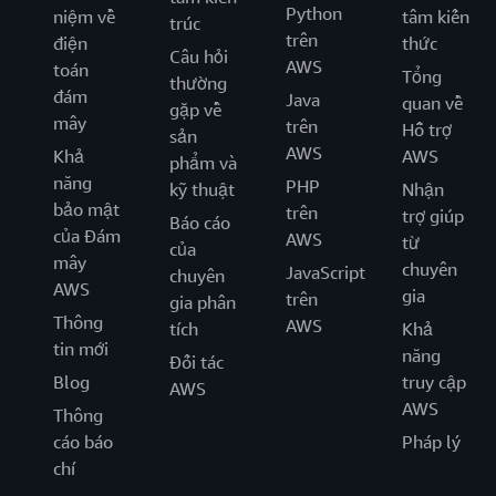
Python
niệm về
tâm kiến
trúc
trên
điện
thức
Câu hỏi
AWS
toán
Tổng
thường
đám
Java
quan về
gặp về
mây
trên
Hỗ trợ
sản
AWS
Khả
AWS
phẩm và
năng
PHP
kỹ thuật
Nhận
bảo mật
trên
trợ giúp
Báo cáo
của Đám
AWS
từ
của
mây
chuyên
JavaScript
chuyên
AWS
gia
trên
gia phân
Thông
AWS
tích
Khả
tin mới
năng
Đối tác
Blog
truy cập
AWS
AWS
Thông
cáo báo
Pháp lý
chí