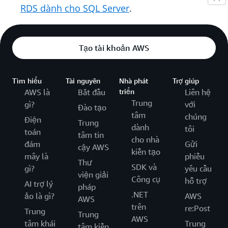
RDS dành cho SQL Server
.
Tạo tài khoản AWS
Tìm hiểu
Tài nguyên
Nhà phát
Trợ giúp
AWS là
Bắt đầu
triển
Liên hệ
Trung
gì?
với
Đào tạo
tâm
chúng
Điện
Trung
dành
tôi
toán
tâm tin
cho nhà
đám
Gửi
cậy AWS
kiến tạo
mây là
phiếu
Thư
SDK và
gì?
yêu cầu
viện giải
Công cụ
hỗ trợ
AI trợ lý
pháp
.NET
ảo là gì?
AWS
AWS
trên
re:Post
Trung
Trung
AWS
tâm khái
Trung
tâm kiến