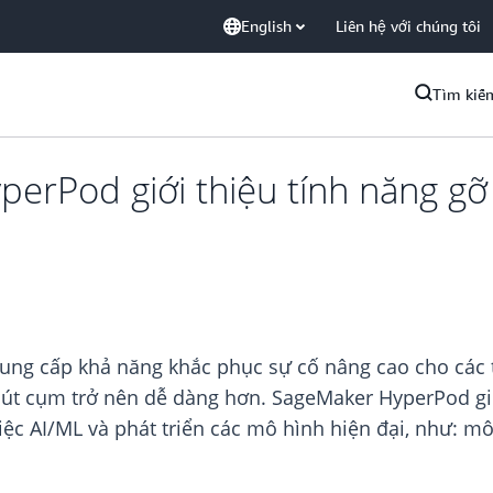
English
Liên hệ với chúng tôi
Tìm kiế
Pod giới thiệu tính năng gỡ l
 cấp khả năng khắc phục sự cố nâng cao cho các tập
 nút cụm trở nên dễ dàng hơn. SageMaker HyperPod g
iệc AI/ML và phát triển các mô hình hiện đại, như: m