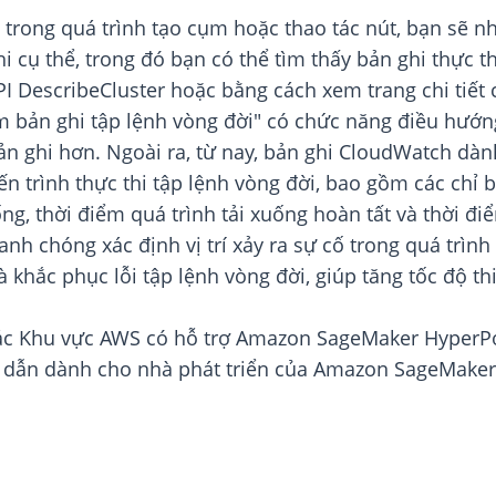
ố trong quá trình tạo cụm hoặc thao tác nút, bạn sẽ n
 cụ thể, trong đó bạn có thể tìm thấy bản ghi thực t
PI DescribeCluster hoặc bằng cách xem trang chi tiế
m bản ghi tập lệnh vòng đời" có chức năng điều hướn
 bản ghi hơn. Ngoài ra, từ nay, bản ghi CloudWatch d
ến trình thực thi tập lệnh vòng đời, bao gồm các chỉ 
ống, thời điểm quá trình tải xuống hoàn tất và thời 
h chóng xác định vị trí xảy ra sự cố trong quá trình
à khắc phục lỗi tập lệnh vòng đời, giúp tăng tốc độ 
các Khu vực AWS có hỗ trợ Amazon SageMaker HyperP
dẫn dành cho nhà phát triển của Amazon SageMaker