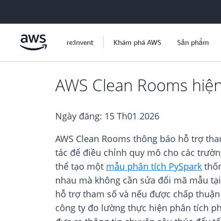
Chuyển đến nội dung chính
re:Invent
Khám phá AWS
Sản phẩm
AWS Clean Rooms hiện 
Ngày đăng:
15 Th01 2026
AWS Clean Rooms thông báo hỗ trợ tham 
tác để điều chỉnh quy mô cho các trườn
thể tạo một
mẫu phân tích PySpark
thốn
nhau mà không cần sửa đổi mã mẫu tại t
hỗ trợ tham số và nếu được chấp thuận đ
công ty đo lường thực hiện phân tích p