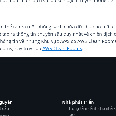
i ưu hóa chiến dịch và lập kế hoạch truyền thông để 
thể tạo ra một phòng sạch chứa dữ liệu bảo mật chỉ 
 tạo ra thông tin chuyên sâu duy nhất về chiến dịch 
m thông tin về những Khu vực AWS có AWS Clean Roo
Rooms, hãy truy cập
AWS Clean Rooms
.
nguyên
Nhà phát triển
t đầu
Trung tâm dành cho nhà k
tạo