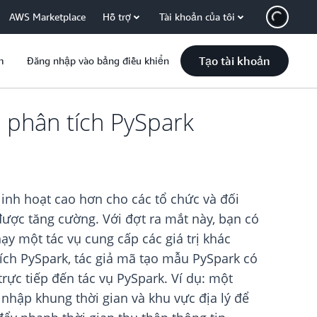
AWS Marketplace
Hỗ trợ
Tài khoản của tôi
Tạo tài khoản
m
Đăng nhập vào bảng điều khiển
 phân tích PySpark
inh hoạt cao hơn cho các tổ chức và đối
được tăng cường. Với đợt ra mắt này, bạn có
y một tác vụ cung cấp các giá trị khác
ích PySpark, tác giả mã tạo mẫu PySpark có
trực tiếp đến tác vụ PySpark. Ví dụ: một
nhập khung thời gian và khu vực địa lý để