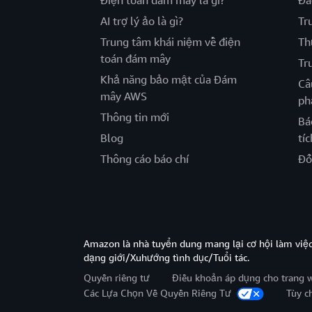
Điện toán đám mây là gì?
Đà
AI trợ lý ảo là gì?
Tr
Trung tâm khái niệm về điện
Th
toán đám mây
Tr
Khả năng bảo mật của Đám
Câ
mây AWS
ph
Thông tin mới
Bá
Blog
tíc
Thông cáo báo chí
Đố
Amazon là nhà tuyển dung mang lại cơ hội làm viê
dạng giới/Xuhướng tình dục/Tuổi tác.
Quyền riêng tư
Điều khoản áp dụng cho trang 
Các Lựa Chọn Về Quyền Riêng Tư
Tùy c