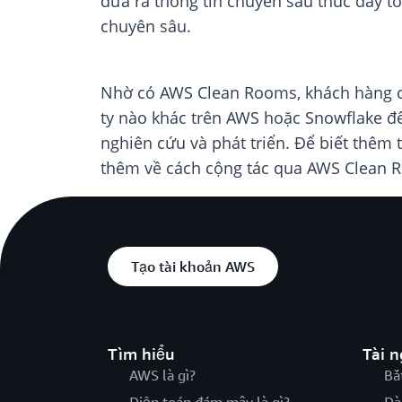
đưa ra thông tin chuyên sâu thúc đẩy tố
chuyên sâu.
Nhờ có AWS Clean Rooms, khách hàng có 
ty nào khác trên AWS hoặc Snowflake để
nghiên cứu và phát triển. Để biết thê
thêm về cách cộng tác qua AWS Clean 
Tạo tài khoản AWS
Tìm hiểu
Tài 
AWS là gì?
Bắ