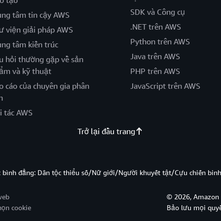
o tạo
SDK và Công cụ
ung tâm tin cậy AWS
.NET trên AWS
ư viện giải pháp AWS
Python trên AWS
ung tâm kiến trúc
Java trên AWS
u hỏi thường gặp về sản
ẩm và kỹ thuật
PHP trên AWS
o cáo của chuyên gia phân
JavaScript trên AWS
h
i tác AWS
Trở lại đầu trang
̣c bình đẳng: Dân tộc thiểu số/Nữ giới/Người khuyết tật/Cựu chiến bi
web
© 2026, Amazon W
họn cookie
Bảo lưu mọi quy