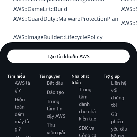
AWS::GameLift::Build
AWS::
AWS::GuardDuty::MalwareProtectionPlan
AWS::
AWS::ImageBuilder::LifecyclePolicy
Tạo tài khoản AWS
Tìm hiểu
Tài nguyên
Nhà phát
Trợ giúp
AWS là
Bắt đầu
triển
Liên hệ
Trung
gì?
với
Đào tạo
tâm
chúng
Điện
Trung
dành
tôi
toán
tâm tin
cho nhà
đám
Gửi
cậy AWS
kiến tạo
mây là
phiếu
Thư
SDK và
gì?
yêu cầu
viện giải
Công cụ
hỗ trợ