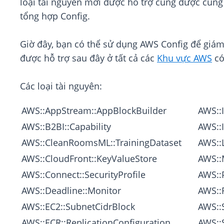
loại tài nguyên mới được hỗ trợ cũng được cung 
tổng hợp Config.
Giờ đây, bạn có thể sử dụng AWS Conﬁg để giám 
được hỗ trợ sau đây ở tất cả các
Khu vực AWS
có
Các loại tài nguyên:
AWS::AppStream::AppBlockBuilder
AWS::
AWS::B2BI::Capability
AWS::
AWS::CleanRoomsML::TrainingDataset
AWS::
AWS::CloudFront::KeyValueStore
AWS::
AWS::Connect::SecurityProfile
AWS::
AWS::Deadline::Monitor
AWS::
AWS::EC2::SubnetCidrBlock
AWS::
AWS::ECR::ReplicationConfiguration
AWS::