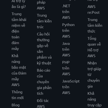
AI trợ lý
pháp
.NET
ảo là gì?
AWS
AWS
trên
re:Post
Trung
Trung
AWS
tâm khái
Trung
tâm kiến
Python
niệm về
tâm kiến
trúc
trên
điện
thức
Câu hỏi
AWS
toán
Tổng
thường
đám
Java
quan về
gặp về
mây
trên
Hỗ trợ
sản
AWS
Khả
AWS
phẩm và
năng
PHP
kỹ thuật
Nhận
bảo mật
trên
trợ giúp
Báo cáo
của Đám
AWS
từ
của
mây
chuyên
JavaScript
chuyên
AWS
gia
trên
gia phân
Thông
AWS
tích
Khả
tin mới
năng
Đối tác
Blog
truy cập
AWS