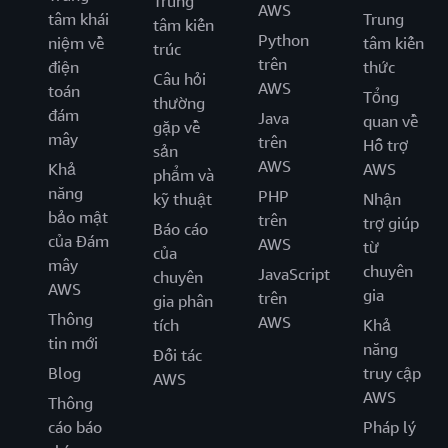
Trung
AWS
tâm khái
Trung
tâm kiến
Python
niệm về
tâm kiến
trúc
trên
điện
thức
Câu hỏi
AWS
toán
Tổng
thường
đám
Java
quan về
gặp về
mây
trên
Hỗ trợ
sản
AWS
Khả
AWS
phẩm và
năng
PHP
kỹ thuật
Nhận
bảo mật
trên
trợ giúp
Báo cáo
của Đám
AWS
từ
của
mây
chuyên
JavaScript
chuyên
AWS
gia
trên
gia phân
Thông
AWS
tích
Khả
tin mới
năng
Đối tác
Blog
truy cập
AWS
AWS
Thông
cáo báo
Pháp lý