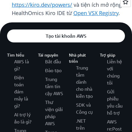
https://kiro.dev/powers/
và tiện ích mở rộng
HealthOmics Kiro IDE từ
Open VSX Registry
.
Tạo tài khoản AWS
Tìm hiểu
Tài nguyên
Nhà phát
Trợ giúp
AWS là
Bắt đầu
triển
Liên hệ
Trung
gì?
với
Đào tạo
tâm
chúng
Điện
Trung
dành
tôi
toán
tâm tin
cho nhà
đám
Gửi
cậy AWS
kiến tạo
mây là
phiếu
Thư
SDK và
gì?
yêu cầu
viện giải
Công cụ
hỗ trợ
AI trợ lý
pháp
.NET
ảo là gì?
AWS
AWS
trên
re:Post
Trung