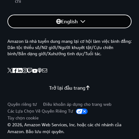
chí
English
Amazon là nhà tuyển dung mang lại cơ hội làm việc bình đẳng:
Dân tộc thiểu số/Nữ giới/Người khuyết tật/Cựu chiến
binh/Bản dạng giới/Xuhướng tình dục/Tuổi tác.
Trở lại đầu trang
Quyền riêng tư
Điều khoản áp dụng cho trang web
Các Lựa Chọn Về Quyền Riêng Tư
Tùy chọn cookie
© 2026, Amazon Web Services, Inc. hoặc các chi nhánh của
Amazon. Bảo lưu mọi quyền.