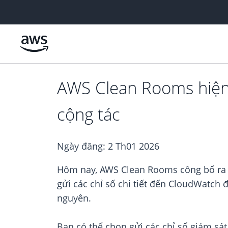
Chuyển đến nội dung chính
AWS Clean Rooms hiện h
cộng tác
Ngày đăng:
2 Th01 2026
Hôm nay, AWS Clean Rooms công bố ra mắ
gửi các chỉ số chi tiết đến CloudWatch
nguyên.
Bạn có thể chọn gửi các chỉ số giám sá