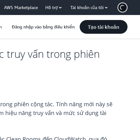
AWS Marketplace
Hỗ trợ
Tài khoản của tôi
Tạo tài khoản
m
Đăng nhập vào bảng điều khiển
c truy vấn trong phiên
trong phiên cộng tác. Tính năng mới này sẽ
ồm hiệu năng truy vấn và mức sử dụng tài
g tác Clean Rooms đến CloudWatch, qua đó