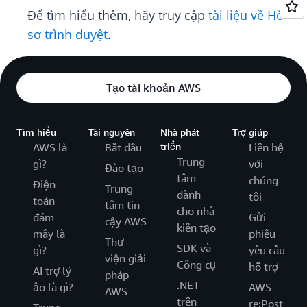
Để tìm hiểu thêm, hãy truy cập
tài liệu về Hồ
sơ trình duyệt
.
Tạo tài khoản AWS
Tìm hiểu
Tài nguyên
Nhà phát
Trợ giúp
AWS là
Bắt đầu
triển
Liên hệ
Trung
gì?
với
Đào tạo
tâm
chúng
Điện
Trung
dành
tôi
toán
tâm tin
cho nhà
đám
Gửi
cậy AWS
kiến tạo
mây là
phiếu
Thư
SDK và
gì?
yêu cầu
viện giải
Công cụ
hỗ trợ
AI trợ lý
pháp
.NET
ảo là gì?
AWS
AWS
trên
re:Post