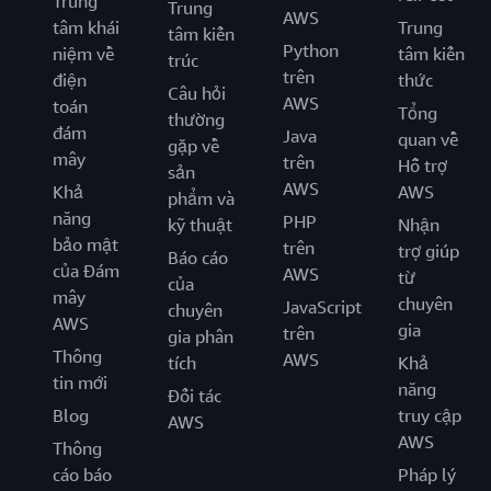
Trung
Trung
AWS
tâm khái
Trung
tâm kiến
Python
niệm về
tâm kiến
trúc
trên
điện
thức
Câu hỏi
AWS
toán
Tổng
thường
đám
Java
quan về
gặp về
mây
trên
Hỗ trợ
sản
AWS
Khả
AWS
phẩm và
năng
PHP
kỹ thuật
Nhận
bảo mật
trên
trợ giúp
Báo cáo
của Đám
AWS
từ
của
mây
chuyên
JavaScript
chuyên
AWS
gia
trên
gia phân
Thông
AWS
tích
Khả
tin mới
năng
Đối tác
Blog
truy cập
AWS
AWS
Thông
cáo báo
Pháp lý