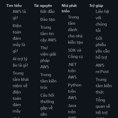
Tìm hiểu
Tài nguyên
Nhà phát
Trợ giúp
AWS là
Bắt đầu
triển
Liên hệ
Trung
gì?
với
Đào tạo
tâm
chúng
Điện
Trung
dành
tôi
toán
tâm tin
cho nhà
đám
Gửi
cậy AWS
kiến tạo
mây là
phiếu
Thư
SDK và
gì?
yêu cầu
viện giải
Công cụ
hỗ trợ
AI trợ lý
pháp
.NET
ảo là gì?
AWS
AWS
trên
re:Post
Trung
Trung
AWS
tâm khái
Trung
tâm kiến
Python
niệm về
tâm kiến
trúc
trên
điện
thức
Câu hỏi
AWS
toán
Tổng
thường
đám
Java
quan về
gặp về
mây
trên
Hỗ trợ
sản