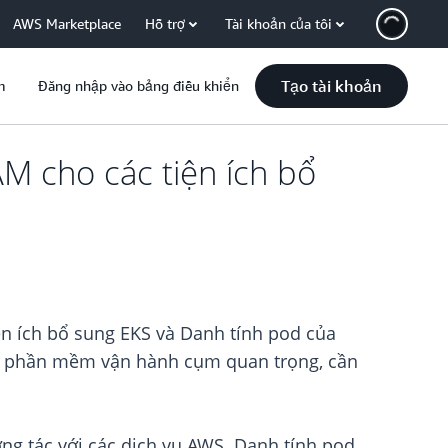
AWS Marketplace
Hỗ trợ
Tài khoản của tôi
Tạo tài khoản
m
Đăng nhập vào bảng điều khiển
M cho các tiện ích bổ
ện ích bổ sung EKS và Danh tính pod của
cho phần mềm vận hành cụm quan trọng, cần
ng tác với các dịch vụ AWS. Danh tính pod