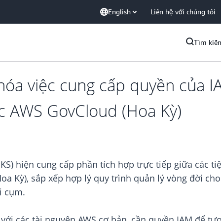
English
Liên hệ với chúng tôi
Tìm kiế
óa việc cung cấp quyền của IA
c AWS GovCloud (Hoa Kỳ)
S) hiện cung cấp phần tích hợp trực tiếp giữa các ti
oa Kỳ), sắp xếp hợp lý quy trình quản lý vòng đời 
i cụm.
 với các tài nguyên AWS cơ bản, cần quyền IAM để tươ