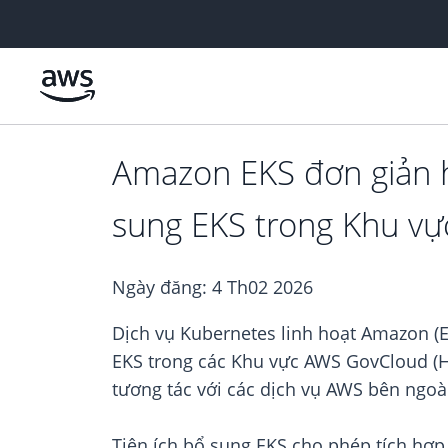
Chuyển đến nội dung chính
Amazon EKS đơn giản h
sung EKS trong Khu vự
Ngày đăng:
4 Th02 2026
Dịch vụ Kubernetes linh hoạt Amazon (EK
EKS trong các Khu vực AWS GovCloud (H
tương tác với các dịch vụ AWS bên ngoà
Tiện ích bổ sung EKS cho phép tích hợp