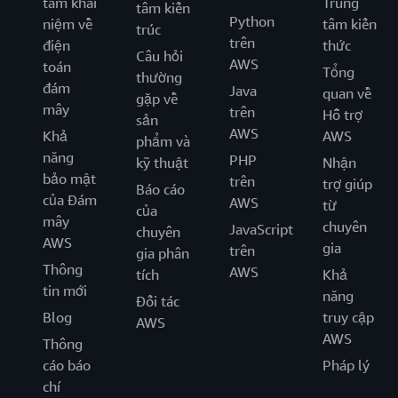
tâm khái
Trung
tâm kiến
Python
niệm về
tâm kiến
trúc
trên
điện
thức
Câu hỏi
AWS
toán
Tổng
thường
đám
Java
quan về
gặp về
mây
trên
Hỗ trợ
sản
AWS
Khả
AWS
phẩm và
năng
PHP
kỹ thuật
Nhận
bảo mật
trên
trợ giúp
Báo cáo
của Đám
AWS
từ
của
mây
chuyên
JavaScript
chuyên
AWS
gia
trên
gia phân
Thông
AWS
tích
Khả
tin mới
năng
Đối tác
Blog
truy cập
AWS
AWS
Thông
cáo báo
Pháp lý
chí