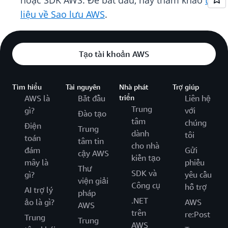
hoặc SDK AWS. Để bắt đầu, hãy tham khảo
tài
liệu về Sao lưu AWS
.
Tạo tài khoản AWS
Tìm hiểu
Tài nguyên
Nhà phát
Trợ giúp
AWS là
Bắt đầu
triển
Liên hệ
Trung
gì?
với
Đào tạo
tâm
chúng
Điện
Trung
dành
tôi
toán
tâm tin
cho nhà
đám
Gửi
cậy AWS
kiến tạo
mây là
phiếu
Thư
SDK và
gì?
yêu cầu
viện giải
Công cụ
hỗ trợ
AI trợ lý
pháp
.NET
ảo là gì?
AWS
AWS
trên
re:Post
Trung
Trung
AWS