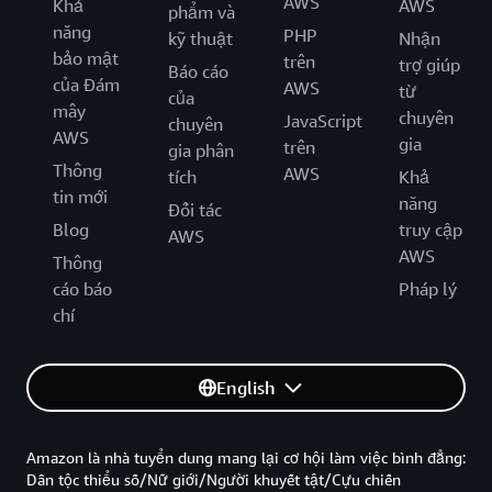
AWS
Khả
AWS
phẩm và
năng
PHP
kỹ thuật
Nhận
bảo mật
trên
trợ giúp
Báo cáo
của Đám
AWS
từ
của
mây
chuyên
JavaScript
chuyên
AWS
gia
trên
gia phân
Thông
AWS
tích
Khả
tin mới
năng
Đối tác
Blog
truy cập
AWS
AWS
Thông
cáo báo
Pháp lý
chí
English
Amazon là nhà tuyển dung mang lại cơ hội làm việc bình đẳng:
Dân tộc thiểu số/Nữ giới/Người khuyết tật/Cựu chiến