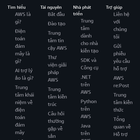
Tìm hiểu
Tài nguyên
Nhà phát
Trợ giúp
AWS là
Bắt đầu
triển
Liên hệ
Trung
gì?
với
Đào tạo
tâm
chúng
Điện
Trung
dành
tôi
toán
tâm tin
cho nhà
đám
Gửi
cậy AWS
kiến tạo
mây là
phiếu
Thư
SDK và
gì?
yêu cầu
viện giải
Công cụ
hỗ trợ
AI trợ lý
pháp
.NET
ảo là gì?
AWS
AWS
trên
re:Post
Trung
Trung
AWS
tâm khái
Trung
tâm kiến
Python
niệm về
tâm kiến
trúc
trên
điện
thức
Câu hỏi
AWS
toán
Tổng
thường
đám
Java
quan về
gặp về
mây
trên
Hỗ trợ
sản