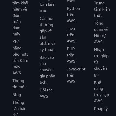
AWS
tâm khái
Trung
tâm kiến
Python
niệm về
tâm kiến
trúc
trên
điện
thức
Câu hỏi
AWS
toán
Tổng
thường
đám
Java
quan về
gặp về
mây
trên
Hỗ trợ
sản
AWS
Khả
AWS
phẩm và
năng
PHP
kỹ thuật
Nhận
bảo mật
trên
trợ giúp
Báo cáo
của Đám
AWS
từ
của
mây
chuyên
JavaScript
chuyên
AWS
gia
trên
gia phân
Thông
AWS
tích
Khả
tin mới
năng
Đối tác
Blog
truy cập
AWS
AWS
Thông
cáo báo
Pháp lý
chí