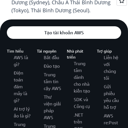
Dương (Sydney), Châu Á Thái Bình Dương
(Tokyo), Thái Bình Dương (Seoul).
Tạo tài khoản AWS
Tìm hiểu
Tài nguyên
Nhà phát
Trợ giúp
AWS là
Bắt đầu
triển
Liên hệ
Trung
gì?
với
Đào tạo
tâm
chúng
Điện
Trung
dành
tôi
toán
tâm tin
cho nhà
đám
Gửi
cậy AWS
kiến tạo
mây là
phiếu
Thư
SDK và
gì?
yêu cầu
viện giải
Công cụ
hỗ trợ
AI trợ lý
pháp
.NET
ảo là gì?
AWS
AWS
trên
re:Post
Trung
Trung