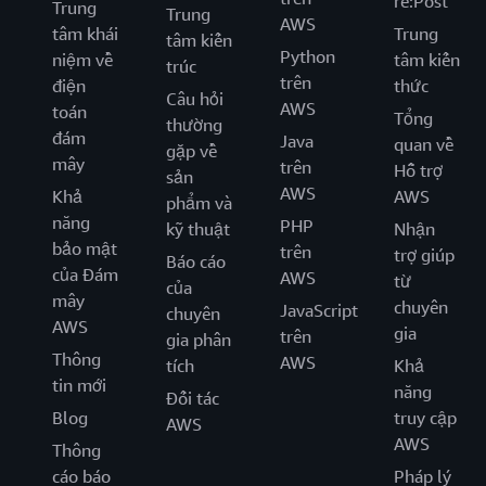
re:Post
Trung
Trung
AWS
tâm khái
Trung
tâm kiến
Python
niệm về
tâm kiến
trúc
trên
điện
thức
Câu hỏi
AWS
toán
Tổng
thường
đám
Java
quan về
gặp về
mây
trên
Hỗ trợ
sản
AWS
Khả
AWS
phẩm và
năng
PHP
kỹ thuật
Nhận
bảo mật
trên
trợ giúp
Báo cáo
của Đám
AWS
từ
của
mây
chuyên
JavaScript
chuyên
AWS
gia
trên
gia phân
Thông
AWS
tích
Khả
tin mới
năng
Đối tác
Blog
truy cập
AWS
AWS
Thông
cáo báo
Pháp lý