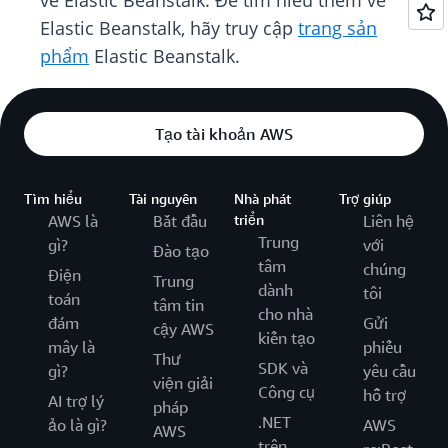
về Elastic Beanstalk. Để tìm hiểu thêm về
Elastic Beanstalk, hãy truy cập
trang sản
phẩm
Elastic Beanstalk.
Tạo tài khoản AWS
Tìm hiểu
Tài nguyên
Nhà phát
Trợ giúp
AWS là
Bắt đầu
triển
Liên hệ
Trung
gì?
với
Đào tạo
tâm
chúng
Điện
Trung
dành
tôi
toán
tâm tin
cho nhà
đám
Gửi
cậy AWS
kiến tạo
mây là
phiếu
Thư
SDK và
gì?
yêu cầu
viện giải
Công cụ
hỗ trợ
AI trợ lý
pháp
.NET
ảo là gì?
AWS
AWS
trên