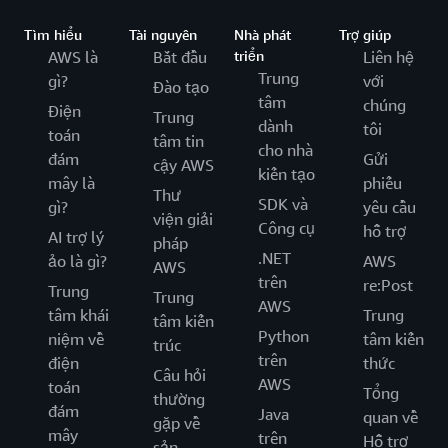
Tìm hiểu
Tài nguyên
Nhà phát
Trợ giúp
AWS là
Bắt đầu
triển
Liên hệ
Trung
gì?
với
Đào tạo
tâm
chúng
Điện
Trung
dành
tôi
toán
tâm tin
cho nhà
đám
Gửi
cậy AWS
kiến tạo
mây là
phiếu
Thư
SDK và
gì?
yêu cầu
viện giải
Công cụ
hỗ trợ
AI trợ lý
pháp
.NET
ảo là gì?
AWS
AWS
trên
re:Post
Trung
Trung
AWS
tâm khái
Trung
tâm kiến
Python
niệm về
tâm kiến
trúc
trên
điện
thức
Câu hỏi
AWS
toán
Tổng
thường
đám
Java
quan về
gặp về
mây
trên
Hỗ trợ
sản