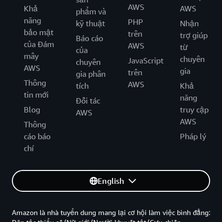
AWS
Khả
AWS
phẩm và
năng
PHP
kỹ thuật
Nhận
bảo mật
trên
trợ giúp
Báo cáo
của Đám
AWS
từ
của
mây
chuyên
JavaScript
chuyên
AWS
gia
trên
gia phân
Thông
AWS
tích
Khả
tin mới
năng
Đối tác
Blog
truy cập
AWS
AWS
Thông
cáo báo
Pháp lý
chí
English
Amazon là nhà tuyển dung mang lại cơ hội làm việc bình đẳng: