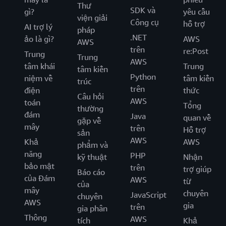
Thư
SDK và
gì?
yêu cầu
viện giải
Công cụ
hỗ trợ
AI trợ lý
pháp
.NET
ảo là gì?
AWS
AWS
trên
re:Post
Trung
Trung
AWS
tâm khái
Trung
tâm kiến
Python
niệm về
tâm kiến
trúc
trên
điện
thức
Câu hỏi
AWS
toán
Tổng
thường
đám
Java
quan về
gặp về
mây
trên
Hỗ trợ
sản
AWS
Khả
AWS
phẩm và
năng
PHP
kỹ thuật
Nhận
bảo mật
trên
trợ giúp
Báo cáo
của Đám
AWS
từ
của
mây
chuyên
JavaScript
chuyên
AWS
gia
trên
gia phân
Thông
AWS
tích
Khả