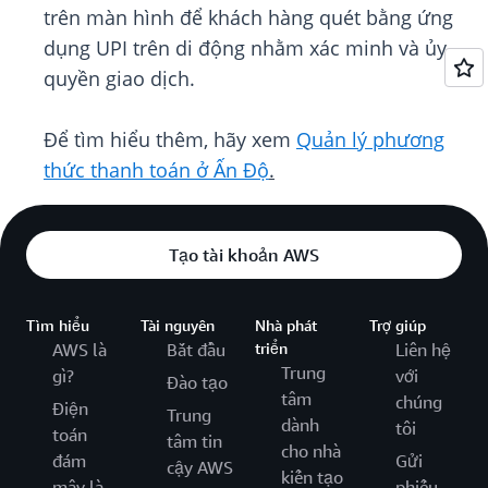
trên màn hình để khách hàng quét bằng ứng
dụng UPI trên di động nhằm xác minh và ủy
quyền giao dịch.
Để tìm hiểu thêm, hãy xem
Quản lý phương
thức thanh toán ở Ấn Độ
.
Tạo tài khoản AWS
Tìm hiểu
Tài nguyên
Nhà phát
Trợ giúp
AWS là
Bắt đầu
triển
Liên hệ
Trung
gì?
với
Đào tạo
tâm
chúng
Điện
Trung
dành
tôi
toán
tâm tin
cho nhà
đám
Gửi
cậy AWS
kiến tạo
mây là
phiếu