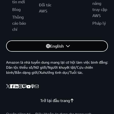
tin mới
năng
Đối tác
Blog
truy cập
AWS
AWS
Thông
cáo báo
Pháp lý
chí
English
Amazon là nhà tuyển dung mang lại cơ hội làm việc bình đẳng:
Dân tộc thiểu số/Nữ giới/Người khuyết tật/Cựu chiến
binh/Bản dạng giới/Xuhướng tình dục/Tuổi tác.
Trở lại đầu trang
Quyền riêng tư
Điều khoản áp dụng cho trang web