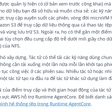
được quản lý hiện có (ở bản xem trước công khai) m
o dữ liệu bạn đã sở hữu và muốn chia sẻ: các kỹ năng
ợc truy cập xuyên suốt các phiên, vòng đời microVM h
on S3 để truy cập dữ liệu thông qua cả thao tác tệp 
và vùng lưu trữ S3. Ngoài ra, họ có thể gắn một điể
 tùy chọn đều cung cấp độ trễ dưới mili giây cho dữ 
) của NFS.
hó xây dựng. Tác tử có thể tải các kỹ năng dùng chu
hông cần tải xuống một lần nữa mỗi lần khởi tạo phiê
ếp tục công việc ở các phiên sau. Nhiều tác tử hoặc n
 một tác tử tạo ra đầu ra để tác tử khác sử dụng làm đ
N của điểm truy cập và thời gian hoạt động của tác t
hu vực AWS hỗ trợ Runtime AgentCore. Để biết danh s
hình hệ thống tệp trong Runtime AgentCore
.