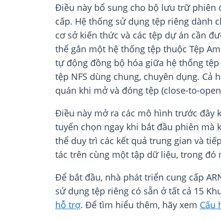
Điều này bổ sung cho bộ lưu trữ phiên 
cấp. Hệ thống sử dụng tệp riêng dành ch
cơ sở kiến thức và các tệp dự án cần đư
thể gắn một hệ thống tệp thuộc Tệp Amaz
tự động đồng bộ hóa giữa hệ thống tệp 
tệp NFS dùng chung, chuyên dụng. Cả hai
quán khi mở và đóng tệp (close-to-open
Điều này mở ra các mô hình trước đây k
tuyển chọn ngay khi bắt đầu phiên mà k
thể duy trì các kết quả trung gian và ti
tác trên cùng một tập dữ liệu, trong đó
Để bắt đầu, nhà phát triển cung cấp AR
sử dụng tệp riêng có sẵn ở tất cả 15 K
hỗ trợ
. Để tìm hiểu thêm, hãy xem
Cấu 