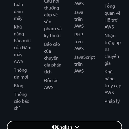
Câu hỏi
AWS
toán
Tổng
thường
đám
Java
quan về
gặp về
mây
trên
Hỗ trợ
sản
AWS
Khả
AWS
phẩm và
năng
PHP
kỹ thuật
Nhận
bảo mật
trên
trợ giúp
Báo cáo
của Đám
AWS
từ
của
mây
chuyên
JavaScript
chuyên
AWS
gia
trên
gia phân
Thông
AWS
tích
Khả
tin mới
năng
Đối tác
Blog
truy cập
AWS
AWS
Thông
cáo báo
Pháp lý
chí
English