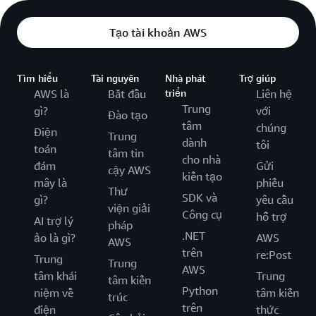
Tạo tài khoản AWS
Tìm hiểu
Tài nguyên
Nhà phát
Trợ giúp
AWS là
Bắt đầu
triển
Liên hệ
Trung
gì?
với
Đào tạo
tâm
chúng
Điện
Trung
dành
tôi
toán
tâm tin
cho nhà
đám
Gửi
cậy AWS
kiến tạo
mây là
phiếu
Thư
SDK và
gì?
yêu cầu
viện giải
Công cụ
hỗ trợ
AI trợ lý
pháp
.NET
ảo là gì?
AWS
AWS
trên
re:Post
Trung
Trung
AWS
tâm khái
Trung
tâm kiến
Python
niệm về
tâm kiến
trúc
trên
điện
thức