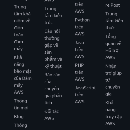
trên
re:Post
Trung
Trung
AWS
tâm khái
Trung
tâm kiến
Python
niệm về
tâm kiến
trúc
trên
điện
thức
Câu hỏi
AWS
toán
Tổng
thường
đám
Java
quan về
gặp về
mây
trên
Hỗ trợ
sản
AWS
Khả
AWS
phẩm và
năng
PHP
kỹ thuật
Nhận
bảo mật
trên
trợ giúp
Báo cáo
của Đám
AWS
từ
của
mây
chuyên
JavaScript
chuyên
AWS
gia
trên
gia phân
Thông
AWS
tích
Khả
tin mới
năng
Đối tác
Blog
truy cập
AWS
AWS
Thông