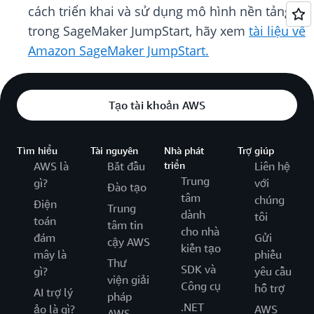
cách triển khai và sử dụng mô hình nền tảng
trong SageMaker JumpStart, hãy xem
tài liệu về
Amazon SageMaker JumpStart.
Tạo tài khoản AWS
Tìm hiểu
Tài nguyên
Nhà phát
Trợ giúp
AWS là
Bắt đầu
triển
Liên hệ
Trung
gì?
với
Đào tạo
tâm
chúng
Điện
Trung
dành
tôi
toán
tâm tin
cho nhà
đám
Gửi
cậy AWS
kiến tạo
mây là
phiếu
Thư
SDK và
gì?
yêu cầu
viện giải
Công cụ
hỗ trợ
AI trợ lý
pháp
.NET
ảo là gì?
AWS
AWS