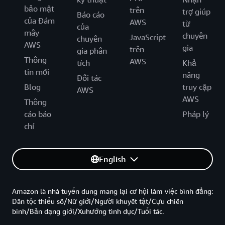
bảo mật
trên
trợ giúp
Báo cáo
của Đám
AWS
từ
của
mây
chuyên
JavaScript
chuyên
AWS
gia
trên
gia phân
Thông
AWS
tích
Khả
tin mới
năng
Đối tác
Blog
truy cập
AWS
AWS
Thông
cáo báo
Pháp lý
chí
English
Amazon là nhà tuyển dung mang lại cơ hội làm việc bình đẳng:
Dân tộc thiểu số/Nữ giới/Người khuyết tật/Cựu chiến
binh/Bản dạng giới/Xuhướng tình dục/Tuổi tác.