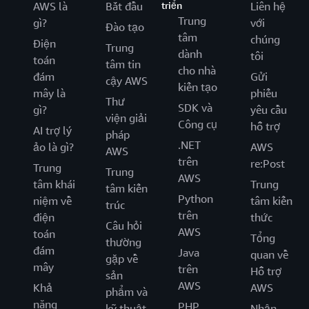
AWS là
Bắt đầu
triển
Liên hệ
Trung
gì?
với
Đào tạo
tâm
chúng
Điện
Trung
dành
tôi
toán
tâm tin
cho nhà
đám
Gửi
cậy AWS
kiến tạo
mây là
phiếu
Thư
SDK và
gì?
yêu cầu
viện giải
Công cụ
hỗ trợ
AI trợ lý
pháp
.NET
ảo là gì?
AWS
AWS
trên
re:Post
Trung
Trung
AWS
tâm khái
Trung
tâm kiến
Python
niệm về
tâm kiến
trúc
trên
điện
thức
Câu hỏi
AWS
toán
Tổng
thường
đám
Java
quan về
gặp về
mây
trên
Hỗ trợ
sản
AWS
Khả
AWS
phẩm và
năng
PHP
kỹ thuật
Nhận