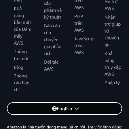
trên
Hỗ trợ
sản
AWS
Khả
AWS
phẩm và
năng
PHP
kỹ thuật
Nhận
bảo mật
trên
trợ giúp
Báo cáo
của Đám
AWS
từ
của
mây
chuyên
JavaScript
chuyên
AWS
gia
trên
gia phân
Thông
AWS
tích
Khả
tin mới
năng
Đối tác
Blog
truy cập
AWS
AWS
Thông
cáo báo
Pháp lý
chí
English
Amazon là nhà tuyển dung mang lại cơ hội làm việc bình đẳng: