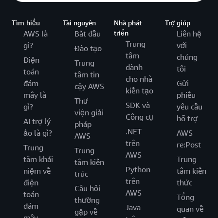
Tìm hiểu
Tài nguyên
Nhà phát
Trợ giúp
AWS là
Bắt đầu
triển
Liên hệ
Trung
gì?
với
Đào tạo
tâm
chúng
Điện
Trung
dành
tôi
toán
tâm tin
cho nhà
đám
Gửi
cậy AWS
kiến tạo
mây là
phiếu
Thư
SDK và
gì?
yêu cầu
viện giải
Công cụ
hỗ trợ
AI trợ lý
pháp
.NET
ảo là gì?
AWS
AWS
trên
re:Post
Trung
Trung
AWS
tâm khái
Trung
tâm kiến
Python
niệm về
tâm kiến
trúc
trên
điện
thức
Câu hỏi
AWS
toán
Tổng
thường
đám
Java
quan về
gặp về
mây