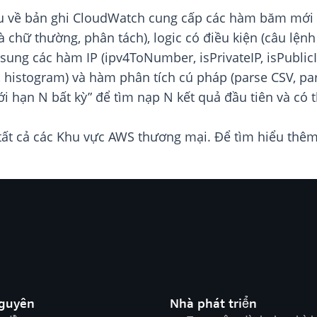
âu về bản ghi CloudWatch cung cấp các hàm băm mới 
 chữ thường, phân tách), logic có điều kiện (câu lệnh
ung các hàm IP (ipv4ToNumber, isPrivateIP, isPublicIP
 histogram) và hàm phân tích cú pháp (parse CSV, pars
giới hạn N bất kỳ” để tìm nạp N kết quả đầu tiên và có 
 tất cả các Khu vực AWS thương mại. Để tìm hiểu thê
nguyên
Nhà phát triển