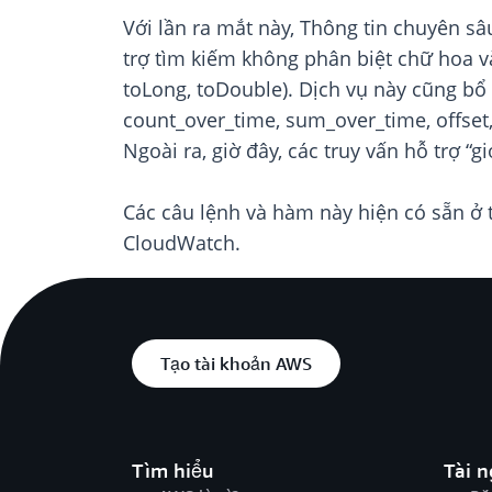
Với lần ra mắt này, Thông tin chuyên s
trợ tìm kiếm không phân biệt chữ hoa và
toLong, toDouble). Dịch vụ này cũng bổ s
count_over_time, sum_over_time, offset,
Ngoài ra, giờ đây, các truy vấn hỗ trợ “
Các câu lệnh và hàm này hiện có sẵn ở
CloudWatch.
Tạo tài khoản AWS
Tìm hiểu
Tài 