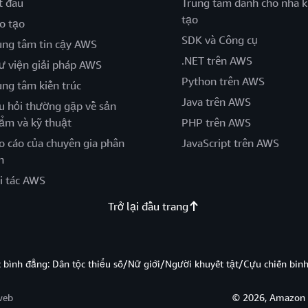
t đầu
Trung tâm dành cho nhà k
tạo
o tạo
SDK và Công cụ
ung tâm tin cậy AWS
.NET trên AWS
ư viện giải pháp AWS
Python trên AWS
ung tâm kiến trúc
Java trên AWS
u hỏi thường gặp về sản
ẩm và kỹ thuật
PHP trên AWS
o cáo của chuyên gia phân
JavaScript trên AWS
h
i tác AWS
Trở lại đầu trang
̣c bình đẳng: Dân tộc thiểu số/Nữ giới/Người khuyết tật/Cựu chiến bi
web
© 2026, Amazon W