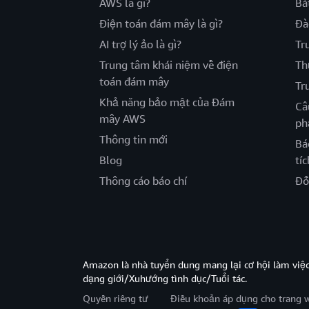
AWS là gì?
Bắ
Điện toán đám mây là gì?
Đà
AI trợ lý ảo là gì?
Tr
Trung tâm khái niệm về điện
Th
toán đám mây
Tr
Khả năng bảo mật của Đám
Câ
mây AWS
ph
Thông tin mới
Bá
Blog
tíc
Thông cáo báo chí
Đố
Amazon là nhà tuyển dung mang lại cơ hội làm viê
dạng giới/Xuhướng tình dục/Tuổi tác.
Quyền riêng tư
Điều khoản áp dụng cho trang 