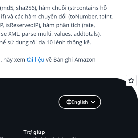
(md5, sha256), hàm chuỗi (strcontains hỗ
 if) và các hàm chuyển đổi (toNumber, toInt,
, isReservedIP), hàm phân tích (rate,
e XML, parse multi, values, addtotals).
thể sử dụng tối đa 10 lệnh thống kê.
m, hãy xem
tài liệu
về Bản ghi Amazon
English
Trợ giúp