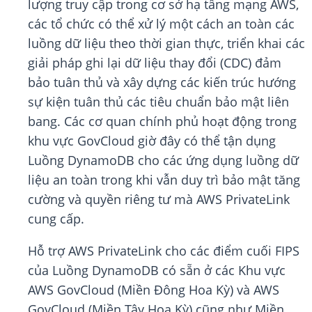
lượng truy cập trong cơ sở hạ tầng mạng AWS,
các tổ chức có thể xử lý một cách an toàn các
luồng dữ liệu theo thời gian thực, triển khai các
giải pháp ghi lại dữ liệu thay đổi (CDC) đảm
bảo tuân thủ và xây dựng các kiến trúc hướng
sự kiện tuân thủ các tiêu chuẩn bảo mật liên
bang. Các cơ quan chính phủ hoạt động trong
khu vực GovCloud giờ đây có thể tận dụng
Luồng DynamoDB cho các ứng dụng luồng dữ
liệu an toàn trong khi vẫn duy trì bảo mật tăng
cường và quyền riêng tư mà AWS PrivateLink
cung cấp.
Hỗ trợ AWS PrivateLink cho các điểm cuối FIPS
của Luồng DynamoDB có sẵn ở các Khu vực
AWS GovCloud (Miền Đông Hoa Kỳ) và AWS
GovCloud (Miền Tây Hoa Kỳ) cũng như Miền