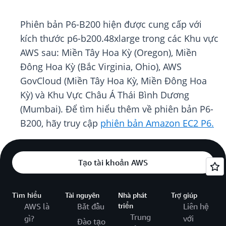
Phiên bản P6-B200 hiện được cung cấp với
kích thước p6-b200.48xlarge trong các Khu vực
AWS sau: Miền Tây Hoa Kỳ (Oregon), Miền
Đông Hoa Kỳ (Bắc Virginia, Ohio), AWS
GovCloud (Miền Tây Hoa Kỳ, Miền Đông Hoa
Kỳ) và Khu Vực Châu Á Thái Bình Dương
(Mumbai). Để tìm hiểu thêm về phiên bản P6-
B200, hãy truy cập
phiên bản Amazon EC2 P6.
Tạo tài khoản AWS
Tìm hiểu
Tài nguyên
Nhà phát
Trợ giúp
AWS là
Bắt đầu
triển
Liên hệ
Trung
gì?
với
Đào tạo