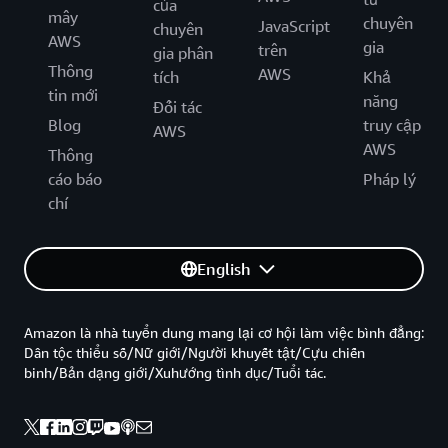
của
mây
chuyên
JavaScript
chuyên
AWS
gia
trên
gia phân
Thông
AWS
tích
Khả
tin mới
năng
Đối tác
Blog
truy cập
AWS
AWS
Thông
cáo báo
Pháp lý
chí
English
Amazon là nhà tuyển dung mang lại cơ hội làm việc bình đẳng:
Dân tộc thiểu số/Nữ giới/Người khuyết tật/Cựu chiến
binh/Bản dạng giới/Xuhướng tình dục/Tuổi tác.