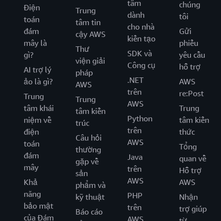
tâm
chúng
Điện
Trung
dành
tôi
toán
tâm tin
cho nhà
đám
Gửi
cậy AWS
kiến tạo
mây là
phiếu
Thư
SDK và
gì?
yêu cầu
viện giải
Công cụ
hỗ trợ
AI trợ lý
pháp
.NET
ảo là gì?
AWS
AWS
trên
re:Post
Trung
Trung
AWS
tâm khái
Trung
tâm kiến
Python
niệm về
tâm kiến
trúc
trên
điện
thức
Câu hỏi
AWS
toán
Tổng
thường
đám
Java
quan về
gặp về
mây
trên
Hỗ trợ
sản
AWS
Khả
AWS
phẩm và
năng
PHP
kỹ thuật
Nhận
bảo mật
trên
trợ giúp
Báo cáo
của Đám
AWS
từ