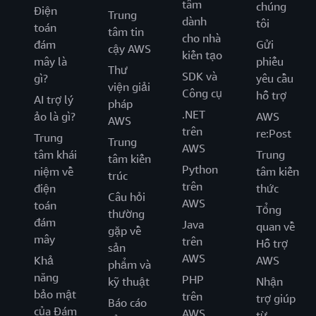
tâm
chúng
Điện
Trung
dành
tôi
toán
tâm tin
cho nhà
đám
Gửi
cậy AWS
kiến tạo
mây là
phiếu
Thư
SDK và
gì?
yêu cầu
viện giải
Công cụ
hỗ trợ
AI trợ lý
pháp
.NET
ảo là gì?
AWS
AWS
trên
re:Post
Trung
Trung
AWS
tâm khái
Trung
tâm kiến
Python
niệm về
tâm kiến
trúc
trên
điện
thức
Câu hỏi
AWS
toán
Tổng
thường
đám
Java
quan về
gặp về
mây
trên
Hỗ trợ
sản
AWS
Khả
AWS
phẩm và
năng
PHP
kỹ thuật
Nhận
bảo mật
trên
trợ giúp
Báo cáo
của Đám
AWS
từ