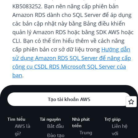
KB5083252. Bạn nên nâng cấp phiên bản
Amazon RDS dành cho SQL Server để áp dụng
các bản cập nhật này bằng Bảng điều khiển
quản lý Amazon RDS hoặc bằng SDK AWS hoặc
CLI. Bạn có thể tìm hiểu thêm về cách nâng
cấp phiên bản cơ sở dữ liệu trong
Hướng dẫn
sử dụng Amazon RDS SQL Server để nâng cấp
công cụ CSDL RDS Microsoft SQL Server của
bạn
.
Tạo tài khoản AWS
Tìm hiểu
Tài nguyên
Nhà phát
Trợ giúp
AWS là
Bắt đầu
triển
Liên hệ
Trung
gì?
với
Đào tạo