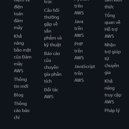
trúc
trên
điện
thức
Câu hỏi
AWS
toán
Tổng
thường
đám
Java
quan về
gặp về
mây
trên
Hỗ trợ
sản
AWS
Khả
AWS
phẩm và
năng
PHP
kỹ thuật
Nhận
bảo mật
trên
trợ giúp
Báo cáo
của Đám
AWS
từ
của
mây
chuyên
JavaScript
chuyên
AWS
gia
trên
gia phân
Thông
AWS
tích
Khả
tin mới
năng
Đối tác
Blog
truy cập
AWS
AWS
Thông
cáo báo
Pháp lý
chí