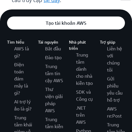
cầu truy cập
tại đây
.
Tạo tài khoản AWS
Tìm hiểu
Tài nguyên
Nhà phát
Trợ giúp
AWS là
Bắt đầu
triển
Liên hệ
Trung
gì?
với
Đào tạo
tâm
chúng
Điện
Trung
dành
tôi
toán
tâm tin
cho nhà
đám
Gửi
cậy AWS
kiến tạo
mây là
phiếu
Thư
SDK và
gì?
yêu cầu
viện giải
Công cụ
hỗ trợ
AI trợ lý
pháp
.NET
ảo là gì?
AWS
AWS
trên
re:Post
Trung
Trung
AWS
tâm khái
Trung
tâm kiến
Python
niệm về
tâm kiến