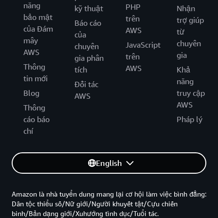
năng
PHP
kỹ thuật
Nhận
bảo mật
trên
trợ giúp
Báo cáo
của Đám
AWS
từ
của
mây
chuyên
JavaScript
chuyên
AWS
gia
trên
gia phân
Thông
AWS
tích
Khả
tin mới
năng
Đối tác
Blog
truy cập
AWS
AWS
Thông
cáo báo
Pháp lý
chí
English
Amazon là nhà tuyển dung mang lại cơ hội làm việc bình đẳng:
Dân tộc thiểu số/Nữ giới/Người khuyết tật/Cựu chiến
binh/Bản dạng giới/Xuhướng tình dục/Tuổi tác.