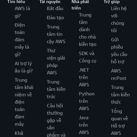
Tìm hiểu
Tài nguyên
Nhà phát
Trợ giúp
AWS là
Bắt đầu
triển
Liên hệ
Trung
gì?
với
Đào tạo
tâm
chúng
Điện
Trung
dành
tôi
toán
tâm tin
cho nhà
đám
Gửi
cậy AWS
kiến tạo
mây là
phiếu
Thư
SDK và
gì?
yêu cầu
viện giải
Công cụ
hỗ trợ
AI trợ lý
pháp
.NET
ảo là gì?
AWS
AWS
trên
re:Post
Trung
Trung
AWS
tâm khái
Trung
tâm kiến
Python
niệm về
tâm kiến
trúc
trên
điện
thức
Câu hỏi
AWS
toán
Tổng
thường
đám
Java
quan về
gặp về
mây
trên
Hỗ trợ
sản
AWS
Khả
AWS
phẩm và