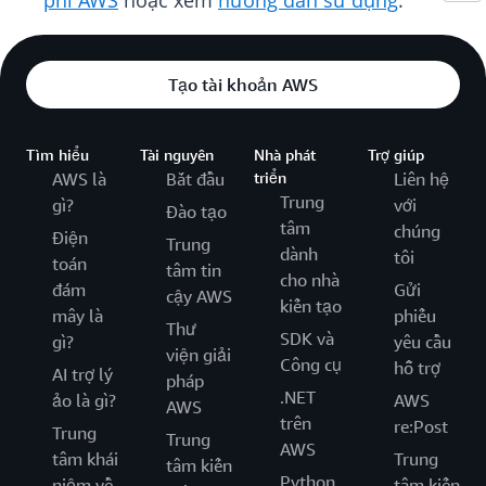
phí AWS
hoặc xem
hướng dẫn sử dụng
.
Tạo tài khoản AWS
Tìm hiểu
Tài nguyên
Nhà phát
Trợ giúp
AWS là
Bắt đầu
triển
Liên hệ
Trung
gì?
với
Đào tạo
tâm
chúng
Điện
Trung
dành
tôi
toán
tâm tin
cho nhà
đám
Gửi
cậy AWS
kiến tạo
mây là
phiếu
Thư
SDK và
gì?
yêu cầu
viện giải
Công cụ
hỗ trợ
AI trợ lý
pháp
.NET
ảo là gì?
AWS
AWS
trên
re:Post
Trung
Trung
AWS
tâm khái
Trung
tâm kiến
Python
niệm về
tâm kiến