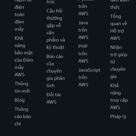
trúc
trên
điện
thức
Câu hỏi
AWS
toán
Tổng
thường
đám
Java
quan về
gặp về
mây
trên
Hỗ trợ
sản
AWS
Khả
AWS
phẩm và
năng
PHP
kỹ thuật
Nhận
bảo mật
trên
trợ giúp
Báo cáo
của Đám
AWS
từ
của
mây
chuyên
JavaScript
chuyên
AWS
gia
trên
gia phân
Thông
AWS
tích
Khả
tin mới
năng
Đối tác
Blog
truy cập
AWS
AWS
Thông
cáo báo
Pháp lý
chí