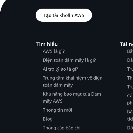
Tạo tài khoản AWS
Tìm hiểu
Tài 
AWS là gì?
Bắ
Điện toán đám mây là gì?
Đà
AI trợ lý ảo là gì?
Tr
Trung tâm khái niệm về điện
Th
toán đám mây
Tr
Khả năng bảo mật của Đám
Câ
mây AWS
ph
Thông tin mới
Bá
Blog
tíc
Thông cáo báo chí
Đố