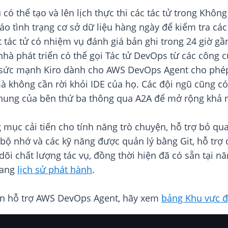
 có thể tạo và lên lịch thực thi các tác tử trong Khôn
cáo tình trạng cơ sở dữ liệu hàng ngày để kiểm tra c
 tác tử có nhiệm vụ đánh giá bản ghi trong 24 giờ gầ
nhà phát triển có thể gọi Tác tử DevOps từ các công 
 sức mạnh Kiro dành cho AWS DevOps Agent cho phép c
à không cần rời khỏi IDE của họ. Các đội ngũ cũng có 
ung của bên thứ ba thông qua A2A để mở rộng khả n
mục cải tiến cho tính năng trò chuyện, hỗ trợ bỏ qu
 bộ nhớ và các kỹ năng được quản lý bằng Git, hỗ tr
dõi chất lượng tác vụ, đồng thời hiện đã có sẵn tại 
rang
lịch sử phát hành
.
n hỗ trợ AWS DevOps Agent, hãy xem
bảng Khu vực đ