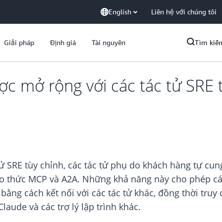
English
Liên hệ với chúng tôi
Giải pháp
Định giá
Tài nguyên
Tìm kiế
 mở rộng với các tác tử SRE t
ử SRE tùy chỉnh, các tác tử phụ do khách hàng tự cun
ao thức MCP và A2A. Những khả năng này cho phép các
 bằng cách kết nối với các tác tử khác, đồng thời tru
aude và các trợ lý lập trình khác.