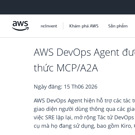
Chuyển đến nội dung chính
re:Invent
Khám phá AWS
Sản phẩm
AWS DevOps Agent được
thức MCP/A2A
Ngày đăng:
15 Th06 2026
AWS DevOps Agent hiện hỗ trợ các tác t
giao diện người dùng thông qua các gi
việc SRE lặp lại, mở rộng Tác tử DevOps
cụ mà họ đang sử dụng, bao gồm Kiro, Cl