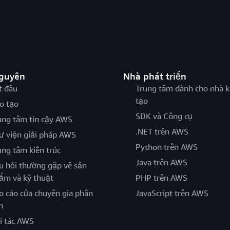
nguyên
Nhà phát triển
t đầu
Trung tâm dành cho nhà k
tạo
o tạo
SDK và Công cụ
ung tâm tin cậy AWS
.NET trên AWS
ư viện giải pháp AWS
Python trên AWS
ung tâm kiến trúc
Java trên AWS
u hỏi thường gặp về sản
ẩm và kỹ thuật
PHP trên AWS
o cáo của chuyên gia phân
JavaScript trên AWS
h
i tác AWS