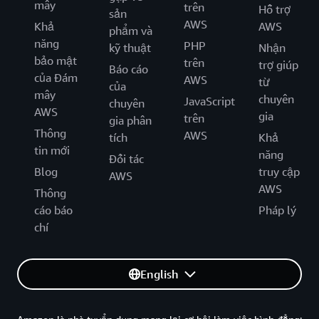
mây
trên
Hỗ trợ
sản
AWS
Khả
AWS
phẩm và
năng
PHP
kỹ thuật
Nhận
bảo mật
trên
trợ giúp
Báo cáo
của Đám
AWS
từ
của
mây
chuyên
JavaScript
chuyên
AWS
gia
trên
gia phân
Thông
AWS
tích
Khả
tin mới
năng
Đối tác
Blog
truy cập
AWS
AWS
Thông
cáo báo
Pháp lý
chí
English