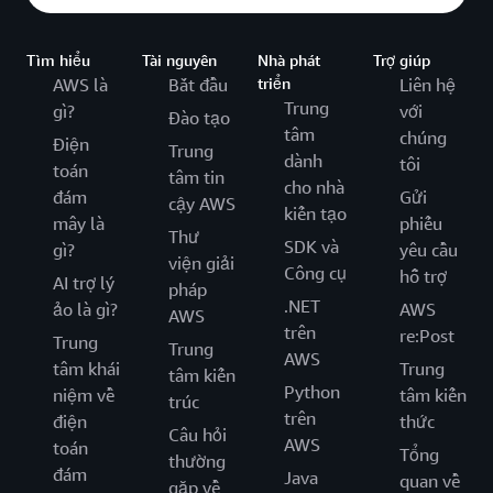
Tìm hiểu
Tài nguyên
Nhà phát
Trợ giúp
AWS là
Bắt đầu
triển
Liên hệ
Trung
gì?
với
Đào tạo
tâm
chúng
Điện
Trung
dành
tôi
toán
tâm tin
cho nhà
đám
Gửi
cậy AWS
kiến tạo
mây là
phiếu
Thư
SDK và
gì?
yêu cầu
viện giải
Công cụ
hỗ trợ
AI trợ lý
pháp
.NET
ảo là gì?
AWS
AWS
trên
re:Post
Trung
Trung
AWS
tâm khái
Trung
tâm kiến
Python
niệm về
tâm kiến
trúc
trên
điện
thức
Câu hỏi
AWS
toán
Tổng
thường
đám
Java
quan về
gặp về