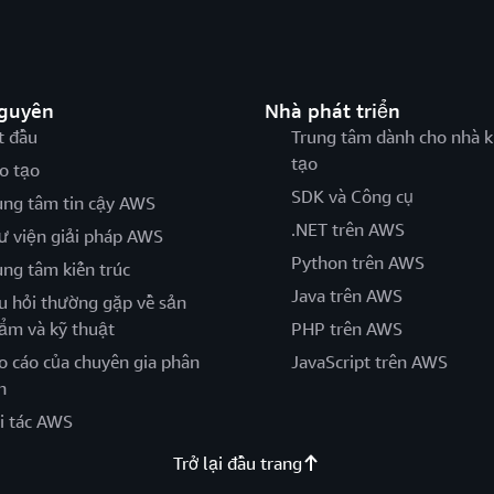
nguyên
Nhà phát triển
t đầu
Trung tâm dành cho nhà k
tạo
o tạo
SDK và Công cụ
ung tâm tin cậy AWS
.NET trên AWS
ư viện giải pháp AWS
Python trên AWS
ung tâm kiến trúc
Java trên AWS
u hỏi thường gặp về sản
ẩm và kỹ thuật
PHP trên AWS
o cáo của chuyên gia phân
JavaScript trên AWS
h
i tác AWS
Trở lại đầu trang