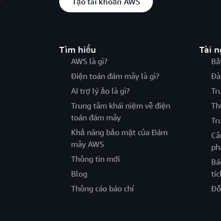
Tạo tài khoản AWS
Tìm hiểu
Tài 
AWS là gì?
Bắ
Điện toán đám mây là gì?
Đà
AI trợ lý ảo là gì?
Tr
Trung tâm khái niệm về điện
Th
toán đám mây
Tr
Khả năng bảo mật của Đám
Câ
mây AWS
ph
Thông tin mới
Bá
Blog
tíc
Thông cáo báo chí
Đố