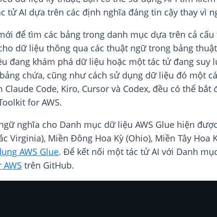
ác tử AI dựa trên các định nghĩa đáng tin cậy thay vì 
mới để tìm các bảng trong danh mục dựa trên cả cấu 
cho dữ liệu thông qua các thuật ngữ trong bảng thuật
ệu đang khám phá dữ liệu hoặc một tác tử đang suy lu
 bảng chứa, cũng như cách sử dụng dữ liệu đó một cá
m Claude Code, Kiro, Cursor và Codex, đều có thể bắt
Toolkit for AWS.
ngữ nghĩa cho Danh mục dữ liệu AWS Glue hiện được
 Virginia), Miền Đông Hoa Kỳ (Ohio), Miền Tây Hoa Kỳ
dụng AWS Glue
. Để kết nối một tác tử AI với Danh mục
or AWS
trên GitHub.