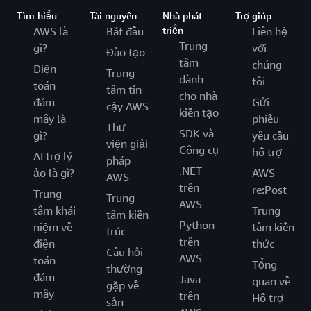
Tìm hiểu
Tài nguyên
Nhà phát
Trợ giúp
AWS là
Bắt đầu
triển
Liên hệ
Trung
gì?
với
Đào tạo
tâm
chúng
Điện
Trung
dành
tôi
toán
tâm tin
cho nhà
đám
Gửi
cậy AWS
kiến tạo
mây là
phiếu
Thư
SDK và
gì?
yêu cầu
viện giải
Công cụ
hỗ trợ
AI trợ lý
pháp
.NET
ảo là gì?
AWS
AWS
trên
re:Post
Trung
Trung
AWS
tâm khái
Trung
tâm kiến
Python
niệm về
tâm kiến
trúc
trên
điện
thức
Câu hỏi
AWS
toán
Tổng
thường
đám
Java
quan về
gặp về
mây
trên
Hỗ trợ
sản