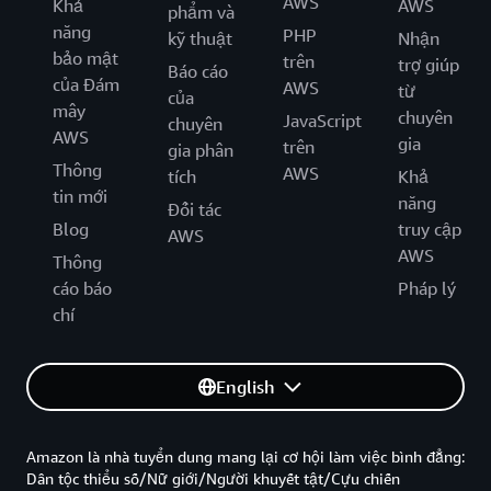
AWS
Khả
AWS
phẩm và
năng
PHP
kỹ thuật
Nhận
bảo mật
trên
trợ giúp
Báo cáo
của Đám
AWS
từ
của
mây
chuyên
JavaScript
chuyên
AWS
gia
trên
gia phân
Thông
AWS
tích
Khả
tin mới
năng
Đối tác
Blog
truy cập
AWS
AWS
Thông
cáo báo
Pháp lý
chí
English
Amazon là nhà tuyển dung mang lại cơ hội làm việc bình đẳng:
Dân tộc thiểu số/Nữ giới/Người khuyết tật/Cựu chiến