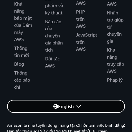
AWS
Khả
AWS
phẩm và
năng
PHP
kỹ thuật
Nhận
bảo mật
trên
trợ giúp
Báo cáo
của Đám
AWS
từ
của
mây
chuyên
JavaScript
chuyên
AWS
gia
trên
gia phân
Thông
AWS
tích
Khả
tin mới
năng
Đối tác
Blog
truy cập
AWS
AWS
Thông
cáo báo
Pháp lý
chí
English
Amazon là nhà tuyển dung mang lại cơ hội làm việc bình đẳng:
Dân tộc thiểu số/Nữ giới/Người khuyết tật/Cựu chiến