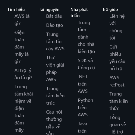
Tìm hiểu
Tài nguyên
Nhà phát
Trợ giúp
AWS là
Bắt đầu
triển
Liên hệ
Trung
gì?
với
Đào tạo
tâm
chúng
Điện
Trung
dành
tôi
toán
tâm tin
cho nhà
đám
Gửi
cậy AWS
kiến tạo
mây là
phiếu
Thư
SDK và
gì?
yêu cầu
viện giải
Công cụ
hỗ trợ
AI trợ lý
pháp
.NET
ảo là gì?
AWS
AWS
trên
re:Post
Trung
Trung
AWS
tâm khái
Trung
tâm kiến
Python
niệm về
tâm kiến
trúc
trên
điện
thức
Câu hỏi
AWS
toán
Tổng
thường
đám
Java
quan về
gặp về
mây
trên
Hỗ trợ
sản