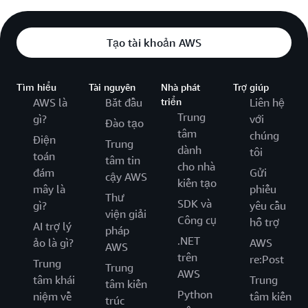
Tạo tài khoản AWS
Tìm hiểu
Tài nguyên
Nhà phát
Trợ giúp
AWS là
Bắt đầu
triển
Liên hệ
Trung
gì?
với
Đào tạo
tâm
chúng
Điện
Trung
dành
tôi
toán
tâm tin
cho nhà
đám
Gửi
cậy AWS
kiến tạo
mây là
phiếu
Thư
SDK và
gì?
yêu cầu
viện giải
Công cụ
hỗ trợ
AI trợ lý
pháp
.NET
ảo là gì?
AWS
AWS
trên
re:Post
Trung
Trung
AWS
tâm khái
Trung
tâm kiến
Python
niệm về
tâm kiến
trúc