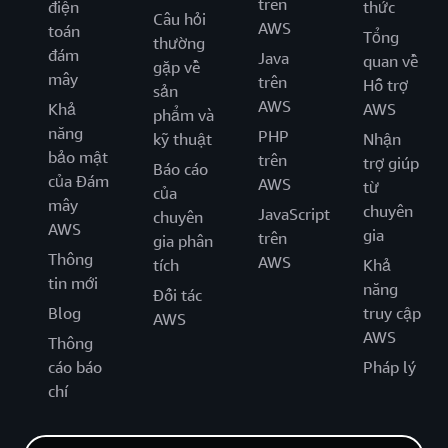
trên
điện
thức
Câu hỏi
AWS
toán
Tổng
thường
đám
Java
quan về
gặp về
mây
trên
Hỗ trợ
sản
AWS
Khả
AWS
phẩm và
năng
PHP
kỹ thuật
Nhận
bảo mật
trên
trợ giúp
Báo cáo
của Đám
AWS
từ
của
mây
chuyên
JavaScript
chuyên
AWS
gia
trên
gia phân
Thông
AWS
tích
Khả
tin mới
năng
Đối tác
Blog
truy cập
AWS
AWS
Thông
cáo báo
Pháp lý
chí