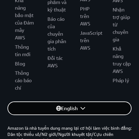
Khả
AWS
phẩm và
năng
PHP
kỹ thuật
Nhận
bảo mật
trên
trợ giúp
Báo cáo
của Đám
AWS
từ
của
mây
chuyên
JavaScript
chuyên
AWS
gia
trên
gia phân
Thông
AWS
tích
Khả
tin mới
năng
Đối tác
Blog
truy cập
AWS
AWS
Thông
cáo báo
Pháp lý
chí
English
Amazon là nhà tuyển dung mang lại cơ hội làm việc bình đẳng:
Dân tộc thiểu số/Nữ giới/Người khuyết tật/Cựu chiến