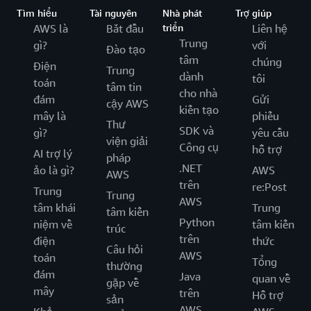
Tìm hiểu
Tài nguyên
Nhà phát
Trợ giúp
AWS là
Bắt đầu
triển
Liên hệ
Trung
gì?
với
Đào tạo
tâm
chúng
Điện
Trung
dành
tôi
toán
tâm tin
cho nhà
đám
Gửi
cậy AWS
kiến tạo
mây là
phiếu
Thư
SDK và
gì?
yêu cầu
viện giải
Công cụ
hỗ trợ
AI trợ lý
pháp
.NET
ảo là gì?
AWS
AWS
trên
re:Post
Trung
Trung
AWS
tâm khái
Trung
tâm kiến
Python
niệm về
tâm kiến
trúc
trên
điện
thức
Câu hỏi
AWS
toán
Tổng
thường
đám
Java
quan về
gặp về
mây
trên
Hỗ trợ
sản
AWS