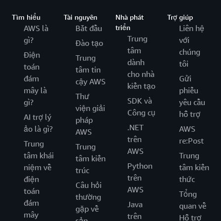
Tìm hiểu
Tài nguyên
Nhà phát
Trợ giúp
AWS là
Bắt đầu
triển
Liên hệ
Trung
gì?
với
Đào tạo
tâm
chúng
Điện
Trung
dành
tôi
toán
tâm tin
cho nhà
đám
Gửi
cậy AWS
kiến tạo
mây là
phiếu
Thư
SDK và
gì?
yêu cầu
viện giải
Công cụ
hỗ trợ
AI trợ lý
pháp
.NET
ảo là gì?
AWS
AWS
trên
re:Post
Trung
Trung
AWS
tâm khái
Trung
tâm kiến
Python
niệm về
tâm kiến
trúc
trên
điện
thức
Câu hỏi
AWS
toán
Tổng
thường
đám
Java
quan về
gặp về
mây
trên
Hỗ trợ
sản