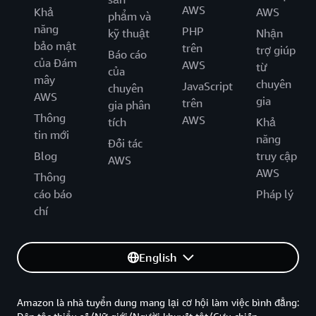
AWS
Khả
AWS
phẩm và
năng
PHP
kỹ thuật
Nhận
bảo mật
trên
trợ giúp
Báo cáo
của Đám
AWS
từ
của
mây
chuyên
JavaScript
chuyên
AWS
gia
trên
gia phân
Thông
AWS
tích
Khả
tin mới
năng
Đối tác
Blog
truy cập
AWS
AWS
Thông
cáo báo
Pháp lý
chí
English
Amazon là nhà tuyển dung mang lại cơ hội làm việc bình đẳng: