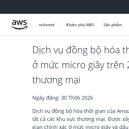
Chuyển đến nội dung chính
re:Invent
Khám phá AWS
Sản phẩm
Dịch vụ đồng bộ hóa th
ở mức micro giây trên 
thương mại
Ngày đăng:
30 Th06 2026
Dịch vụ đồng bộ hóa thời gian của Amazo
tất cả các khu vực thương mại. Được x
gian chính xác ở mức micro giây và dấu