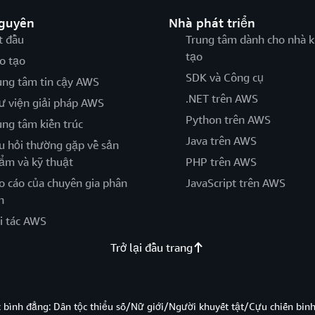
nguyên
Nhà phát triển
t đầu
Trung tâm dành cho nhà k
tạo
o tạo
SDK và Công cụ
ung tâm tin cậy AWS
.NET trên AWS
ư viện giải pháp AWS
Python trên AWS
ung tâm kiến trúc
Java trên AWS
u hỏi thường gặp về sản
ẩm và kỹ thuật
PHP trên AWS
o cáo của chuyên gia phân
JavaScript trên AWS
h
i tác AWS
Trở lại đầu trang
̣c bình đẳng: Dân tộc thiểu số/Nữ giới/Người khuyết tật/Cựu chiến bi