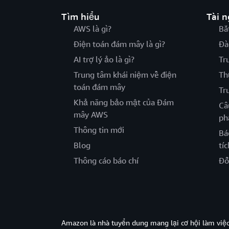
Tìm hiểu
Tài 
AWS là gì?
Bắ
Điện toán đám mây là gì?
Đà
AI trợ lý ảo là gì?
Tr
Trung tâm khái niệm về điện
Th
toán đám mây
Tr
Khả năng bảo mật của Đám
Câ
mây AWS
ph
Thông tin mới
Bá
Blog
tíc
Thông cáo báo chí
Đố
Amazon là nhà tuyển dung mang lại cơ hội làm viê