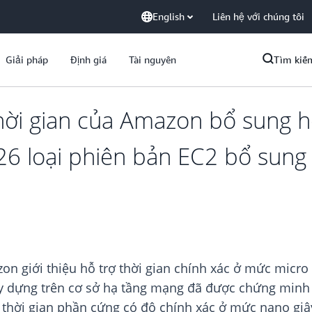
English
Liên hệ với chúng tôi
Giải pháp
Định giá
Tài nguyên
Tìm kiế
ời gian của Amazon bổ sung hỗ
26 loại phiên bản EC2 bổ sung 
n giới thiệu hỗ trợ thời gian chính xác ở mức micro 
ây dựng trên cơ sở hạ tầng mạng đã được chứng minh
 thời gian phần cứng có độ chính xác ở mức nano giâ