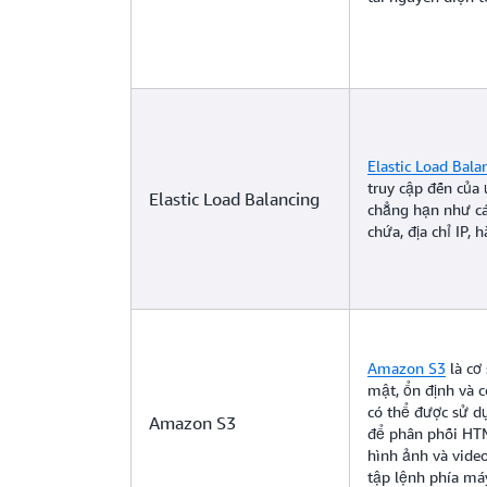
Elastic Load Bala
truy cập đến của
Elastic Load Balancing
chẳng hạn như c
chứa, địa chỉ IP, 
Amazon S3
là cơ
mật, ổn định và 
có thể được sử dụ
Amazon S3
để phân phối HTM
hình ảnh và vide
tập lệnh phía má