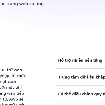
 các trang web và ứng
Hỗ trợ nhiều nền tảng
lưu trữ web
hiệp, tổ chức
Trung tâm dữ liệu khắp
Với AWS, bạn có thể sử dụ
 một cách
WordPress, Drupal, Joomla,
với mức phí
các nền tảng phổ biến như J
ang web tiếp
Có thể điều chỉnh quy 
Khách hàng của bạn có thể ở
n tử, AWS sẽ
thể có một trung tâm dữ li
n lưu trữ web