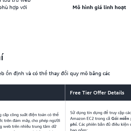
bất kỳ vị trí địa lý nào bạn
phù hợp với
Mô hình giá linh hoạt
Lưu lượng truy cập trang w
thời điểm yên tĩnh vào giữa
truy cập do chia sẻ nội dun
tầng AWS đều có thể tăng 
AWS chỉ tính phí đối với cá
phí trước hoặc hợp đồng dà
cung cấp định giá theo mức
í
b ổn định và có thể thay đổi quy mô bằng các
Free Tier Offer Details
Sử dụng tín dụng để truy cập các
 cấp công suất điện toán có thể
Amazon EC2 trong cả
Gói miễn 
ước trên đám mây, cho phép người
. Các phiên bản đủ điều kiện 
phí
ng web trên nhiều trung tâm dữ
bao gồm: