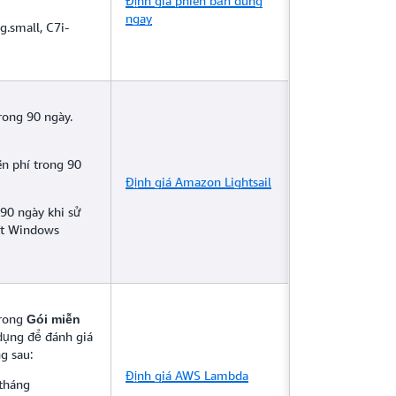
Định giá phiên bản dùng
ngay
g.small, C7i-
rong 90 ngày.
ễn phí trong 90
Định giá Amazon Lightsail
 90 ngày khi sử
ft Windows
trong
Gói miễn
 dụng để đánh giá
g sau:
Định giá AWS Lambda
 tháng