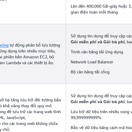
Lên đến 400.000 GB-giây hoặc 3,2
gian điện toán mỗi tháng
Sử dụng tín dụng để truy cập các
, b
Gói miễn phí và Gói trả phí
ncing
tự động phân bổ lưu lượng
 ứng dụng trên nhiều mục tiêu,
Trình cân bằng tải ứng dụng
ác phiên bản Amazon EC2, bộ
Network Load Balancer
hàm Lambda và các thiết bị ảo.
Bộ cân bằng tải cổng
Sử dụng tín dụng để truy cập các
 sở hạ tầng lưu trữ đối tượng bảo
, b
Gói miễn phí và Gói trả phí
có khả năng thay đổi quy mô
ng để lưu trữ các trang web tĩnh
Lưu trữ dữ liệu trên nhiều vùng 
L, JavaScript,
99,999999999%
o cho các trang web không chứa
Bảo vệ dữ liệu bằng cách mã hóa
y chủ.