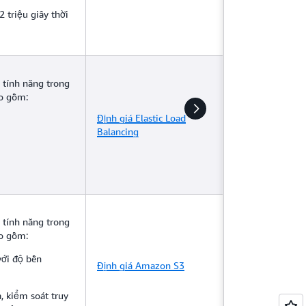
 triệu giây thời
 tính năng trong
ao gồm:
Định giá Elastic Load
Balancing
 tính năng trong
ao gồm:
với độ bền
Định giá Amazon S3
, kiểm soát truy