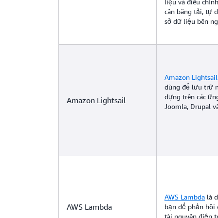
liệu và điều chỉ
cân bằng tải, tự
sở dữ liệu bên ng
Amazon Lightsail
dùng để lưu trữ 
dựng trên các ứn
Amazon Lightsail
Joomla, Drupal v
AWS Lambda
là d
AWS Lambda
bạn để phản hồi 
tài nguyên điện t