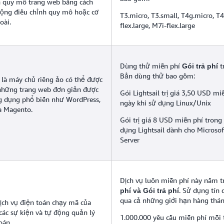
nh quy mô trang web bằng cách
 động điều chỉnh quy mô hoặc cơ
T3.micro, T3.small, T4g.micro, T4
oài.
flex.large, M7i-flex.large
Dùng thử miễn phí
t
Gói trả phí
Bản dùng thử bao gồm:
là máy chủ riêng ảo có thể được
những trang web đơn giản được
Gói Lightsail trị giá 3,50 USD mi
g dụng phổ biến như WordPress,
ngày khi sử dụng Linux/Unix
à Magento.
Gói trị giá 8 USD miễn phí trong
dụng Lightsail dành cho Microso
Server
Dịch vụ luôn miễn phí này nằm 
. Sử dụng tín
phí và Gói trả phí
qua cả những giới hạn hàng thán
ịch vụ điện toán chạy mã của
các sự kiện và tự động quản lý
1.000.000 yêu cầu miễn phí mỗi
oán.