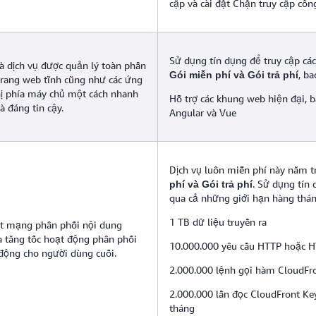
cập và cài đặt Chặn truy cập côn
Sử dụng tín dụng để truy cập các
à dịch vụ được quản lý toàn phần
, b
Gói miễn phí và Gói trả phí
trang web tĩnh cũng như các ứng
ị phía máy chủ một cách nhanh
Hỗ trợ các khung web hiện đại, 
 đáng tin cậy.
Angular và Vue
Dịch vụ luôn miễn phí này nằm 
. Sử dụng tín
phí và Gói trả phí
qua cả những giới hạn hàng thán
1 TB dữ liệu truyền ra
t mạng phân phối nội dung
 tăng tốc hoạt động phân phối
10.000.000 yêu cầu HTTP hoặc 
 động cho người dùng cuối.
2.000.000 lệnh gọi hàm CloudFr
2.000.000 lần đọc CloudFront K
tháng