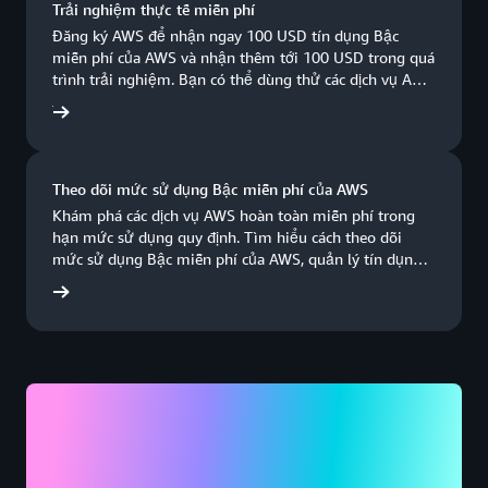
Trải nghiệm thực tế miễn phí
Miền Tây
Canada
Đăng ký AWS để nhận ngay 100 USD tín dụng Bậc
Ashburn,
New
(Calgary)
miễn phí của AWS và nhận thêm tới 100 USD trong quá
Virginia
York,
trình trải nghiệm. Bạn có thể dùng thử các dịch vụ AWS
New York
Mexico (Miền
hoàn toàn miễn phí trong tối đa 6 tháng. Bạn chỉ trả
Atlanta.
iễn phí
Trung)
phí khi đã sẵn sàng mở rộng quy mô.
Đã có
Sắp ra mắt
GA
Newark,
Miền Tây Hoa
New
Kỳ (Bắc
Boston,
Jersey
Theo dõi mức sử dụng Bậc miễn phí của AWS
California)
Massachusetts
Khám phá các dịch vụ AWS hoàn toàn miễn phí trong
Miền Đông
Palo
hạn mức sử dụng quy định. Tìm hiểu cách theo dõi
Chicago,
Hoa Kỳ (Bắc
Alto,
mức sử dụng Bậc miễn phí của AWS, quản lý tín dụng
Virginia)
Illinois
và thiết lập cảnh báo chi phí trong phần hướng dẫn 10
California
ng dẫn
phút này.
Miền Đông
Columbus,
Phoenix,
Hoa Kỳ (Ohio)
Ohio
Arizona
Miền Tây Hoa
Dallas/Fort
Kỳ (Oregon)
Philadelphia,
Worth,
Pennsylvania
Texas
Portland,
Denver,