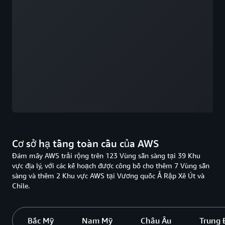
Cơ sở hạ tầng toàn cầu của AWS
Đám mây AWS trải rộng trên 123 Vùng sẵn sàng tại 39 Khu
vực địa lý, với các kế hoạch được công bố cho thêm 7 Vùng sẵn
sàng và thêm 2 Khu vực AWS tại Vương quốc Ả Rập Xê Út và
Chile.
Bắc Mỹ
Nam Mỹ
Châu Âu
Trung 