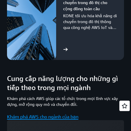
chuyển trong đô thị cho
cộng đồng toàn cầu
KONE tối ưu hóa khả năng di
chuyển trong đô thị thông
qua công nghệ AWS IoT và
AI của AWS, giúp triển khai
bảo trì dự đoán và nâng cao
hiệu suất.
Xem câu chuyện
Cung cấp năng lượng cho những gì
tiếp theo trong mọi ngành
Khám phá cách AWS giúp các tổ chức trong mọi lĩnh vực xây
dựng, mở rộng quy mô và chuyển đổi.
Khám phá AWS cho ngành của bạn
Đang tải