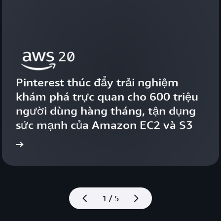
Pinterest thúc đẩy trải nghiệm 
khám phá trực quan cho 600 triệu 
người dùng hàng tháng, tận dụng 
sức mạnh của Amazon EC2 và S3
uyện
Xem câu ch
1 / 5