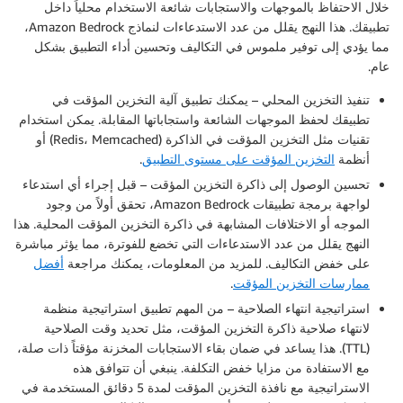
خلال الاحتفاظ بالموجهات والاستجابات شائعة الاستخدام محلياً داخل
تطبيقك. هذا النهج يقلل من عدد الاستدعاءات لنماذج Amazon Bedrock،
مما يؤدي إلى توفير ملموس في التكاليف وتحسين أداء التطبيق بشكل
عام.
تنفيذ التخزين المحلي
– يمكنك تطبيق آلية التخزين المؤقت في
تطبيقك لحفظ الموجهات الشائعة واستجاباتها المقابلة. يمكن استخدام
تقنيات مثل التخزين المؤقت في الذاكرة (Redis، Memcached) أو
أنظمة
التخزين المؤقت على مستوى التطبيق
.
تحسين الوصول إلى ذاكرة التخزين المؤقت
– قبل إجراء أي استدعاء
لواجهة برمجة تطبيقات Amazon Bedrock، تحقق أولاً من وجود
الموجه أو الاختلافات المشابهة في ذاكرة التخزين المؤقت المحلية. هذا
النهج يقلل من عدد الاستدعاءات التي تخضع للفوترة، مما يؤثر مباشرة
على خفض التكاليف. للمزيد من المعلومات، يمكنك مراجعة
أفضل
ممارسات التخزين المؤقت
.
استراتيجية انتهاء الصلاحية
– من المهم تطبيق استراتيجية منظمة
لانتهاء صلاحية ذاكرة التخزين المؤقت، مثل تحديد وقت الصلاحية
(TTL). هذا يساعد في ضمان بقاء الاستجابات المخزنة مؤقتاً ذات صلة،
مع الاستفادة من مزايا خفض التكلفة. ينبغي أن تتوافق هذه
الاستراتيجية مع نافذة التخزين المؤقت لمدة 5 دقائق المستخدمة في