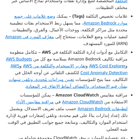
التكلفة
المخصصة لتتبع وإدارة نفقات واستخدام نماذج الأساس عبر
مختلف التطبيقات.
علامات تخصيص التكلفة (Tags)
– يمكنك
وضع علامات على جميع
موارد Amazon Bedrock
، مما يسهل ربط الاستخدام بفئات تنظيمية
محددة مثل مراكز التكلفة، ووحدات الأعمال، والفرق، والتطبيقات.
لتنفيذ عمليات وضع العلامات، ستحتاج إلى
معرّف المورد في Amazon
(ARN) للمورد المستهدف.
التكامل مع أدوات إدارة التكلفة التكلفة في AWS
– تتكامل منظومة
مراقبة تكاليف Amazon Bedrock بسلاسة مع كل من
AWS Budgets
و
AWS Cost Explorer
و
تقارير الاستخدام والتكلفة من AWS
و
AWS
Cost Anomaly Detection
للكشف التلقائي عن أوجه الخلل في
التكاليف. مما يتيح للمؤسسات
تعيين ميزانيات مُحددة، وتلقي تنبيهات
بشأن قيم الاستخدام، واكتشاف أنماط الإنفاق غير المعتادة
.
مراقبة مقاييس Amazon CloudWatch
– يمكن للمؤسسات
الاستفادة من
Amazon CloudWatch
في
مراقبة مقاييس الأداء
لتطبيقات Amazon Bedrock
حسب ملف تعريف الاستدلال. ويشمل
ذلك إعداد إنذارات بناءً على قيم محددة، وتلقي إشعارات فورية لإدارة
استخدام الموارد والتكاليف، ومتابعة جميع جوانب التطبيق في الوقت
شبه الفعلي.
رؤى تفصيلية للموارد
– يوفر CloudWatch مجموعة شاملة من