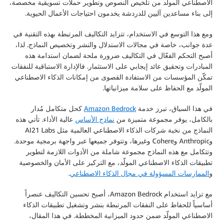
الاصطناعي المولّد من تلخيص النصوص وتطوير حملات تسويقية مخصصة،
إلى بناء مساعدين آليين للدردشة يخدمون احتياجات الأعمال الحيوية.
ومع هذا التوسع في الاستخدام، تتزايد التكاليف المرتبطة بهذه التقنية في
عدة جوانب، خاصة في مجالات الاستدلال والنشر وتخصيص النماذج. لذا،
أصبح التحكم الفعّال في التكاليف ضرورة ملحة لضمان استدامة هذه
المبادرات وتحقيق عائد إيجابي على الاستثمار. فالإدارة الاستباقية للنفقات
تمكّن المؤسسات من الاستفادة القصوى من إمكانات الذكاء الاصطناعي
المولّد مع الحفاظ على سلامة ميزانياتها.
في هذا السياق، تبرز خدمة
Amazon Bedrock
كحل متكامل مُدار
بالكامل، يوفر مجموعة متميزة من
نماذج الأساس
عالية الأداء. تأتي هذه
النماذج من نخبة شركات الذكاء الاصطناعي العالمية مثل AI21 Labs
وAnthropic وCohere وغيرها، وتتوفر جميعها عبر واجهة برمجية موحدة.
وتتكامل مع هذه النماذج مجموعة شاملة من الأدوات اللازمة لتطوير
تطبيقات الذكاء الاصطناعي المولّد، مع التركيز على الأمان والخصوصية
و
الممارسات المسؤولة في مجال الذكاء الاصطناعي
.
مع تزايد استخدام Amazon Bedrock، أصبح تحسين التكاليف عنصراً
أساسياً للحفاظ على النفقات المرتبطة بنشر وتشغيل تطبيقات الذكاء
الاصطناعي المولّد ضمن حدود الميزانية المخططة. في هذا المقال،