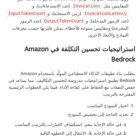
المقاييس مثل
(عدد الاستدعاءات)، و
Invocations
(زمن الاستجابة)، و
InputTokenCount
InvocationLatency
(عدد الرموز المدخلة)، و
(عدد الرموز
OutputTokenCount
المخرجة) ومقاييس متنوعة للأخطاء، يمكن فلترتها حسب معرفات
النماذج والأبعاد الأخرى.
استراتيجيات تحسين التكلفة في Amazon
Bedrock
يتطلب بناء تطبيقات الذكاء الاصطناعي المولّد باستخدام Amazon
Bedrock تطبيق استراتيجيات مدروسة لتحسين التكاليف، مما يساعد في
خفض النفقات مع الحفاظ على كفاءة الأداء. فيما يلي الخطوات الرئيسية
المقترحة بالترتيب:
اختيار النموذج المناسب
تحديد الحاجة إلى تخصيص النموذج
في حالة الإجابة بنعم، استكشاف الخيارات بالترتيب المناسب
في حالة الإجابة بلا، الانتقال إلى الخطوة التالية