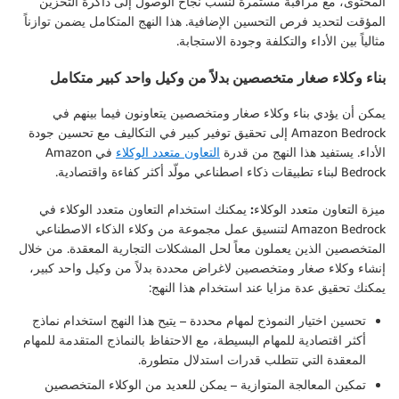
المحتوى، مع مراقبة مستمرة لنسب نجاح الوصول إلى ذاكرة التخزين
المؤقت لتحديد فرص التحسين الإضافية. هذا النهج المتكامل يضمن توازناً
مثالياً بين الأداء والتكلفة وجودة الاستجابة.
بناء وكلاء صغار متخصصين بدلاً من وكيل واحد كبير متكامل
يمكن أن يؤدي بناء وكلاء صغار ومتخصصين يتعاونون فيما بينهم في
Amazon Bedrock إلى تحقيق توفير كبير في التكاليف مع تحسين جودة
الأداء. يستفيد هذا النهج من قدرة
التعاون متعدد الوكلاء
في Amazon
Bedrock لبناء تطبيقات ذكاء اصطناعي مولّد أكثر كفاءة واقتصادية.
ميزة التعاون متعدد الوكلاء:
يمكنك استخدام التعاون متعدد الوكلاء في
Amazon Bedrock لتنسيق عمل مجموعة من وكلاء الذكاء الاصطناعي
المتخصصين الذين يعملون معاً لحل المشكلات التجارية المعقدة. من خلال
إنشاء وكلاء صغار ومتخصصين لاغراض محددة بدلاً من وكيل واحد كبير،
يمكنك تحقيق عدة مزايا عند استخدام هذا النهج:
تحسين اختيار النموذج لمهام محددة
– يتيح هذا النهج استخدام نماذج
أكثر اقتصادية للمهام البسيطة، مع الاحتفاظ بالنماذج المتقدمة للمهام
المعقدة التي تتطلب قدرات استدلال متطورة.
تمكين المعالجة المتوازية
– يمكن للعديد من الوكلاء المتخصصين