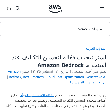
ان
مدونات AWS
الصفحة الرئيسية
المدوَّنة العربية
الإصدارات
استراتيجيات فعّالة لتحسين التكاليف عند
استخدام Amazon Bedrock
بقلم عبير أحمد المصعبي
بتاريخ
۱۲ أغسطس ۲۰۲۵
ضمن
Amazon
Bedrock
,
Best Practices
,
Cloud Cost Optimization
,
Generative AI
الرابط الدائم
مشاركة
يتزايد توجه المؤسسات نحو استخدام
الذكاء الاصطناعي المولّد
لتحقيق
أهداف متعددة كتحسين الكفاءة التشغيلية، وتقديم تجارب مخصصة
للعملاء، ودفع عجلة الابتكار في مختلف القطاعات. وتتنوع تطبيقات الذكاء