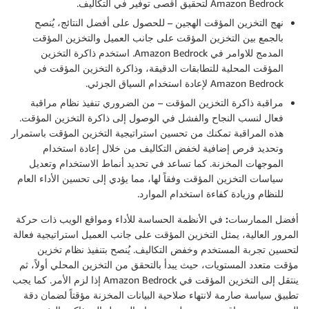
Amazon Bedrock لتحقيق أقصى توفير في التكاليف.
نهج التخزين المؤقت الهجين
– للحصول على أفضل النتائج، يُنصح
بالجمع بين التخزين المؤقت على جانب العميل والتخزين المؤقت
المدمج للاوامر في Amazon Bedrock. استخدم ذاكرة التخزين
المؤقت المحلية للتطابقات الدقيقة، وذاكرة التخزين المؤقت في
Amazon Bedrock لإعادة استخدام السياق الجزئي.
مراقبة ذاكرة التخزين المؤقت
– من الضروري تنفيذ نظام مراقبة
فعال لنسب النجاح والفشل في الوصول إلى ذاكرة التخزين المؤقت.
هذه المراقبة تمكنك من تحسين استراتيجية التخزين المؤقت باستمرار
وتحديد فرص إضافية لخفض التكاليف من خلال إعادة استخدام
الموجهات المخزنة. كما تساعد في تحديد أنماط الاستخدام وتعديل
سياسات التخزين المؤقت وفقاً لها، مما يؤدي إلى تحسين الأداء العام
للنظام وزيادة كفاءة استخدام الموارد.
أفضل الممارسات:
في الأنظمة الحساسة للأداء ومواقع الويب ذات حركة
المرور العالية، يمثل التخزين المؤقت على جانب العميل استراتيجية فعالة
لتحسين تجربة المستخدم وخفض التكاليف. يُنصح بتنفيذ نظام تخزين
مؤقت متعدد المستويات، حيث يبدأ بالتحقق من التخزين المحلي أولاً، ثم
ينتقل إلى التخزين المؤقت في Amazon Bedrock إذا لزم الأمر. كما يجب
تطبيق سياسة صارمة لانتهاء صلاحية البيانات المخزنة مؤقتاً لضمان دقة