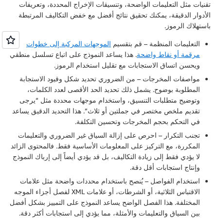
تقنيات مثل التعليمات الواضحة، وتنسيقات الإخراج المحددة، وتعريفات
الأدوار الدقيقة، يمكنك تحقيق نتائج أفضل مع خفض التكاليف المرتبطة
باستهلاك الرموز.
التعليمات المنظمة
– قم بتقسيم
الموجهات المركبة إلى خطوات
مرقمة أو نقاط واضحة
. هذا يساعد النموذج على اتباع تسلسل منطقي
ويحسن اتساق الاستجابات مع تقليل استخدام الرموز.
مواصفات المخرجات
– من الضروري تحديد شكل وقيود الاستجابة
المطلوبة بوضوح. يشمل ذلك تحديد الحد الأقصى لعدد الكلمات،
وتوضيح متطلبات التنسيق، واستخدام موجهات محددة مثل “يرجى
تقديم ملخص مختصر في جملتين أو ثلاث”. هذا التحديد الدقيق يساعد
في التحكم بحجم المخرجات وتحسين التكلفة.
تجنب التكرار
– احرص على إزالة السياق غير الضروري والتعليمات
المكررة، مع التركيز على المعلومات الأساسية فقط. فالمحتوى الزائد
لا يؤدي فقط إلى زيادة التكاليف، بل قد يؤدي أيضاً إلى إرباك النموذج
وإنتاج استجابات أقل دقة.
استخدام الفواصل
– يُنصح باستخدام محددات واضحة مثل علامات
الاقتباس الثلاثية، أو الشرطات، أو علامات XML لفصل أجزاء الموجه
المختلفة. هذا الفصل الواضح يساعد النموذج على التمييز بشكل أفضل
بين السياق والتعليمات والأمثلة، مما يؤدي إلى استجابات أكثر دقة.