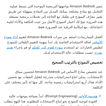
تتميز Amazon Bedrock بواجهتها البرمجية الموحدة التي تبسط عملية
التعامل مع نماذج مختلفة. يمكنك التبديل بين النماذج بسهولة عن طريق
تغيير معرّف النموذج في طلبك مع الحاجة إلى تعديلات برمجية بسيطة.
هذه المرونة تتيح لك اختيار النموذج الأمثل من حيث التكلفة والأداء لتلبية
احتياجاتك، مع إمكانية الترقية عند الضرورة فقط.
أفضل الممارسات:
استفد من ميزات Amazon Bedrock لتقييم
أداء نموذج
الأساس
لحالة الاستخدام الخاصة بك. ابدأ بمهمة التقييم التلقائي للنموذج
لتقليص الخيارات. ثم استخدم
نموذج لغوي كبير كحكم
أو قم بإجراء
تقييم
بشري
حسب متطلبات حالة الاستخدام لديك.
تخصيص النموذج بالترتيب الصحيح
عند تخصيص نماذج الأساس في Amazon Bedrock لتحسين سياق
الاستجابات، يمكن اتباع استراتيجيات متدرجة لتقليل النفقات مع تحسين
الأداء. هناك أربع استراتيجيات رئيسية متاحة، كل منها له تأثير مختلف على
التكلفة:
هندسة الأوامر
(Prompt Engineering)- ابدأ بصياغة موجهات عالية
الجودة لتوجيه النموذج نحو إنتاج الاستجابات المطلوبة. هذا النهج يتطلب