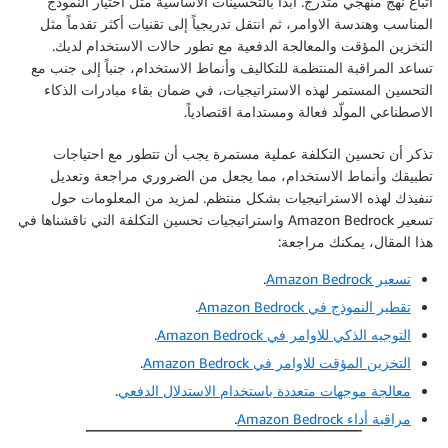
اتباع نهج منهجي متدرج. ابدأ بالتحسينات الأساسية مثل اختيار النموذج
المناسب وهندسة الاوامر، ثم انتقل تدريجياً إلى تقنيات أكثر تقدماً مثل
التخزين المؤقت والمعالجة الدفعية مع تطور حالات الاستخدام لديك.
تساعد المراقبة المنتظمة للتكاليف وأنماط الاستخدام، جنباً إلى جنب مع
التحسين المستمر لهذه الاستراتيجيات، في ضمان بقاء مبادرات الذكاء
الاصطناعي المولّد فعالة ومستدامة اقتصادياً.
تذكر أن تحسين التكلفة عملية مستمرة يجب أن تتطور مع احتياجات
تطبيقك وأنماط الاستخدام، مما يجعل من الضروري مراجعة وتعديل
تنفيذك لهذه الاستراتيجيات بشكل منتظم. لمزيد من المعلومات حول
تسعير Amazon Bedrock واستراتيجيات تحسين التكلفة التي ناقشناها في
هذا المقال، يمكنك مراجعة:
تسعير Amazon Bedrock
.
تقطير النموذج في Amazon Bedrock
.
التوجيه الذكي للاوامر في Amazon Bedrock
.
التخزين المؤقت للاوامر في Amazon Bedrock
.
معالجة موجهات متعددة باستخدام الاستدلال الدفعي
.
مراقبة أداء Amazon Bedrock
.