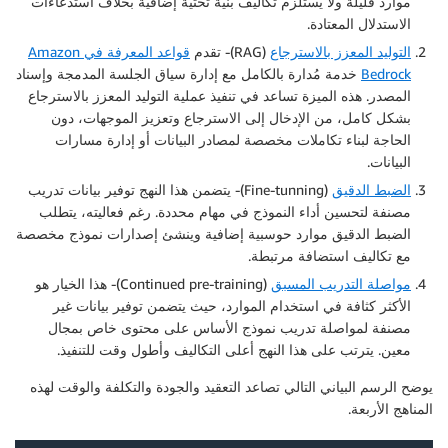
موارد قليلة ولا يستلزم تكاليف بنية تحتية إضافية بخلاف استدعاءات
الاستدلال المعتادة.
التوليد المعزز بالاسترجاع
(RAG)- تقدم
قواعد المعرفة في Amazon
Bedrock
خدمة مُدارة بالكامل مع إدارة سياق الجلسة المدمجة وإسناد
المصدر. هذه الميزة تساعد في تنفيذ عملية التوليد المعزز بالاسترجاع
بشكل كامل، من الإدخال إلى الاسترجاع وتعزيز الموجهات، دون
الحاجة لبناء تكاملات مخصصة لمصادر البيانات أو إدارة مسارات
البيانات.
الضبط الدقيق
(Fine-tunning)- يتضمن هذا النهج توفير بيانات تدريب
مصنفة لتحسين أداء النموذج في مهام محددة. رغم فعاليته، يتطلب
الضبط الدقيق موارد حوسبية إضافية وينشئ إصدارات نموذج مخصصة
مع تكاليف استضافة مرتبطة.
مواصلة التدريب المسبق
(Continued pre-training)- هذا الخيار هو
الأكثر كثافة في استخدام الموارد، حيث يتضمن توفير بيانات غير
مصنفة لمواصلة تدريب نموذج الأساس على محتوى خاص بمجال
معين. يترتب على هذا النهج أعلى التكاليف وأطول وقت للتنفيذ.
يوضح الرسم البياني التالي تصاعد التعقيد والجودة والتكلفة والوقت لهذه
المناهج الأربعة.