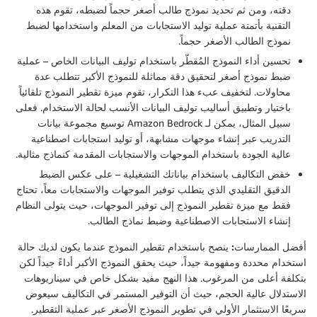
دقته، ومن ثم تحديد نموذج طالب أصغر حجماً لضبطه، تقوم هذه
التقنية بأتمتة عملية توليد الاستجابات من المعلم واستخدامها لضبط
نموذج الطالب الأصغر حجماً.
تحسين أداء النموذج المُقطّر باستخدام توليف البيانات الخاص
– عملية
ضبط نموذج أصغر لتحقيق دقة مماثلة للنموذج الأكبر تتطلب عدة
محاولات. لتخفيف عبء هذا التكرار، تقوم ميزة تقطير النموذج تلقائياً
باختيار وتطبيق أساليب توليف البيانات الأنسب لحالة الاستخدام. فعلى
سبيل المثال، يمكن لـ Amazon Bedrock توسيع مجموعة بيانات
التدريب عبر إنشاء موجهات مشابهة، أو توليد استجابات اصطناعية
عالية الجودة باستخدام الموجهات والاستجابات المقدمة كنماذج مثالية.
خفض التكاليف باستخدام بياناتك التشغيلية
– على عكس الضبط
الدقيق التقليدي الذي يتطلب توفير الموجهات والاستجابات معاً، تحتاج
فقط مع ميزة تقطير النموذج إلى توفير الموجهات، حيث يتولى النظام
إنشاء الاستجابات الاصطناعية وضبط نماذج الطالب.
أفضل الممارسات:
ينصح باستخدام تقطير النموذج عندما يكون لديك حالة
استخدام محددة ومفهومة جيداً، حيث يحقق النموذج الأكبر أداءً جيداً لكن
بتكلفة أعلى من المرغوب. هذا النهج مفيد بشكل خاص في سيناريوهات
الاستدلال عالية الحجم، حيث أن التوفير المستمر في التكاليف سيعوض
سريعًا الاستثمار الأولي في تطوير النموذج الأصغر عبر عملية التقطير.