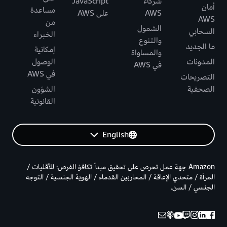
شركاء
JavaScript
أمان
مساعدة
AWS
على AWS
AWS
من
الشمول
السحابي
الخبراء
والتنوع
ما الجديد
إمكانية
والمساواة
المدونات
الوصول
في AWS
في AWS
التصريحات
الصحفية
الشؤون
القانونية
English
Amazon جهة عمل تحرص على تحقيق مبدأ تكافؤ الفرص: للأقليات /
المرأة / متحدي الإعاقة / المحاربين القدماء / الهوية الجنسية / التوجه
الجنسي / السن.