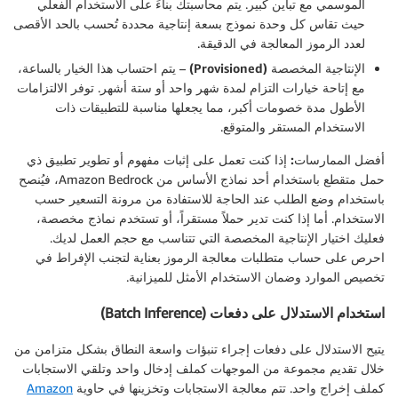
الموسمي مع تباين كبير. يتم محاسبتك بناءً على الاستخدام الفعلي
حيث تقاس كل وحدة نموذج بسعة إنتاجية محددة تُحسب بالحد الأقصى
لعدد الرموز المعالجة في الدقيقة.
الإنتاجية المخصصة (Provisioned)
– يتم احتساب هذا الخيار بالساعة،
مع إتاحة خيارات التزام لمدة شهر واحد أو ستة أشهر. توفر الالتزامات
الأطول مدة خصومات أكبر، مما يجعلها مناسبة للتطبيقات ذات
الاستخدام المستقر والمتوقع.
أفضل الممارسات:
إذا كنت تعمل على إثبات مفهوم أو تطوير تطبيق ذي
حمل متقطع باستخدام أحد نماذج الأساس من Amazon Bedrock، فيُنصح
باستخدام وضع الطلب عند الحاجة للاستفادة من مرونة التسعير حسب
الاستخدام. أما إذا كنت تدير حملاً مستقراً، أو تستخدم نماذج مخصصة،
فعليك اختيار الإنتاجية المخصصة التي تتناسب مع حجم العمل لديك.
احرص على حساب متطلبات معالجة الرموز بعناية لتجنب الإفراط في
تخصيص الموارد وضمان الاستخدام الأمثل للميزانية.
استخدام الاستدلال على دفعات (Batch Inference)
يتيح الاستدلال على دفعات إجراء تنبؤات واسعة النطاق بشكل متزامن من
خلال تقديم مجموعة من الموجهات كملف إدخال واحد وتلقي الاستجابات
كملف إخراج واحد. تتم معالجة الاستجابات وتخزينها في حاوية
Amazon