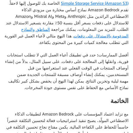
Simple Storage Service (Amazon S3)
الخاصة بك للوصول إليها لاحقاً.
تقدم Amazon Bedrock نماذج أساس مختارة من مزودي الذكاء
الاصطناعي الرائدين مثل Anthropic وMeta وMistral AI وAmazon
للاستدلال على دفعات بسعر أقل بنسبة 50٪ مقارنة بتسعير الاستدلال عند
الطلب. للمزيد من المعلومات، يمكنك مراجعة
المناطق والنماذج
المدعومة بالاستدلال على دفعات
. هذا النهج مثالي لأعباء العمل غير الفورية
التي تتطلب معالجة كميات كبيرة من المحتوى بكفاءة.
أفضل الممارسات:
حدد في تطبيقك أعباء العمل التي لا تتطلب استجابات
فورية، وانقلها إلى المعالجة على دفعات. على سبيل المثال، بدلاً من إنشاء
أوصاف المنتجات في الوقت الفعلي عند استعراضها من قبل
المستخدمين، يمكنك إنشاء أوصاف مسبقة للمنتجات الجديدة ضمن
مهمة ليلية وتخزين النتائج. يمكن لهذا النهج أن يخفض بشكل كبير تكاليف
نماذج الأساس مع الحفاظ على نفس مستوى جودة المخرجات.
الخاتمة
مع تزايد اعتماد المؤسسات على Amazon Bedrock لتطبيقات الذكاء
الاصطناعي المولّد، يصبح تنفيذ استراتيجيات فعالة لتحسين التكلفة عنصراً
حاسماً للحفاظ على الكفاءة المالية. يكمن مفتاح نجاح تحسين التكلفة في