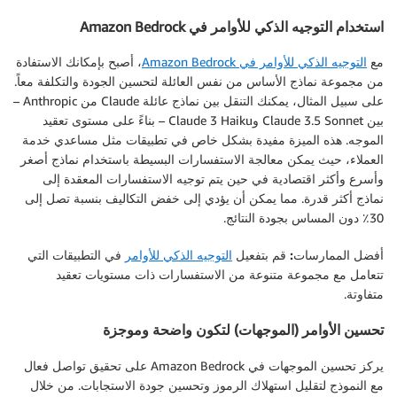
استخدام التوجيه الذكي للأوامر في Amazon Bedrock
مع
التوجيه الذكي للأوامر في Amazon Bedrock
، أصبح بإمكانك الاستفادة
من مجموعة نماذج الأساس من نفس العائلة لتحسين الجودة والتكلفة معاً.
على سبيل المثال، يمكنك التنقل بين نماذج عائلة Claude من Anthropic –
بين Claude 3.5 Sonnet وClaude 3 Haiku – بناءً على مستوى تعقيد
الموجه. هذه الميزة مفيدة بشكل خاص في تطبيقات مثل مساعدي خدمة
العملاء، حيث يمكن معالجة الاستفسارات البسيطة باستخدام نماذج أصغر
وأسرع وأكثر اقتصادية في حين يتم توجيه الاستفسارات المعقدة إلى
نماذج أكثر قدرة. مما يمكن أن يؤدي إلى خفض التكاليف بنسبة تصل إلى
30٪ دون المساس بجودة النتائج.
أفضل الممارسات:
قم بتفعيل
التوجيه الذكي للأوامر
في التطبيقات التي
تتعامل مع مجموعة متنوعة من الاستفسارات ذات مستويات تعقيد
متفاوتة.
تحسين الأوامر (الموجهات) لتكون واضحة وموجزة
يركز تحسين الموجهات في Amazon Bedrock على تحقيق تواصل فعال
مع النموذج لتقليل استهلاك الرموز وتحسين جودة الاستجابات. من خلال