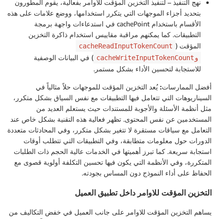
نهج التنفيذ
– لتنفيذ التخزين المؤقت للاوامر بفعالية، يقوم المطورون
بتحديد أجزاء الموجهات التي يتكرر استخدامها، ووضع علامات على هذه
الأقسام باستخدام cachePoint في استدعاءات واجهة برمجة
التطبيقات. كما يمكنهم مراقبة مقاييس استخدام ذاكرة التخزين
المؤقت (
cacheReadInputTokenCount
) في البيانات الوصفية
وcacheWriteInputTokenCount
للاستجابة لتحسين الأداء بشكل مستمر.
أفضل الممارسات:
يُعد التخزين المؤقت للموجهات حلاً مثالياً في
السيناريوهات التي تتعامل فيها التطبيقات مع نفس السياق بشكل متكرر،
مثل أنظمة الأسئلة والأجوبة للمستندات حيث يستعلم العديد من
المستخدمين عن نفس المحتوى. تظهر فعالية هذه التقنية بشكل خاص عند
التعامل مع سياقات مستقرة لا تتغير بشكل متكرر، وفي المحادثات متعددة
الدورات حول معلومات متطابقة، وفي التطبيقات التي تتطلب أوقات
استجابة سريعة. كما تبرز أهميتها في الخدمات عالية الحجم ذات الطلبات
المتكررة، وفي الأنظمة التي يكون فيها تحسين التكلفة أولوية قصوى مع
الحفاظ على أداء النموذج دون المساس بجودته.
التخزين المؤقت للاوامر داخل تطبيق العميل
يساهم التخزين المؤقت للاوامر على جانب العميل في خفض التكاليف من