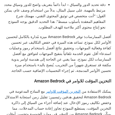
دقة تحديد الدور والسياق
– ابدأ دائماً بتعريف واضح للدور وسياق محدد
مرتبط بالمهمة. على سبيل المثال، بدلاً من استخدام وصف عام، يمكن
القول: “أنت متخصص في توثيق المحتوى التقني، مهمتك شرح
المفاهيم المعقدة بأسلوب مبسط”. هذا التحديد الدقيق يوجه النموذج
نحو إنتاج محتوى أكثر ملاءمة للهدف المطلوب.
أفضل الممارسات:
توفر Amazon Bedrock ميزة مُدارة بالكامل لتحسين
الأوامر لكل نموذج. تساعد هذه الميزة في خفض التكاليف عبر تحسين
كفاءة وفعالية الموجهات، وتحقيق نتائج أفضل باستخدام رموز وعمليات
استدعاء أقل. تقوم الخدمة تلقائياً بتنقيح الموجهات لتتوافق مع أفضل
الممارسات لكل نموذج، مما يغني عن الحاجة إلى هندسة اوامر يدوية
مكثفة قد تستغرق شهوراً من التجريب. يُنصح بالبدء باستخدام ميزة
تحسين الأوامر المدمجة، ثم إجراء التحسينات الإضافية حسب الحاجة.
التخزين المؤقت للاوامر في Amazon Bedrock
يمكنك الاستفادة من
التخزين المؤقت للاوامر
مع النماذج المدعومة في
Amazon Bedrock لتحقيق هدفين رئيسيين: تقليل زمن استجابة الاستدلال
وخفض تكاليف رموز الإدخال. عند إضافة أجزاء من السياق إلى ذاكرة
التخزين المؤقت، يستطيع النموذج تجاوز إعادة حساب المدخلات، مما
يمكّن Amazon Bedrock من التوفير في موارد الحوسبة وتحسين أوقات