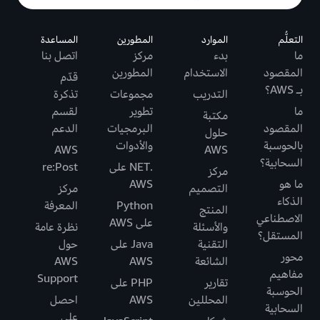
التعلُّم
الموارد
المطورين
المساعدة
ما
بدء
مركز
اتصل بنا
المقصود
الاستخدام
المطورين
قدّم
بـ AWS؟
التدريب
مجموعات
تذكرة
ما
تطوير
لقسم
مكتبة
المقصود
البرمجيات
الدعم
حلول
بالحوسبة
والأدوات
AWS
AWS
السحابية؟
.NET على
re:Post
مركز
ما هو
AWS
التصميم
مركز
الذكاء
Python
المعرفة
المنتج
الاصطناعي
على AWS
والأسئلة
نظرة عامة
المستقل؟
التقنية
Java على
حول
محور
الشائعة
AWS
AWS
مفاهيم
Support
تقارير
PHP على
الحوسبة
المحللين
AWS
احصل
السحابية
على