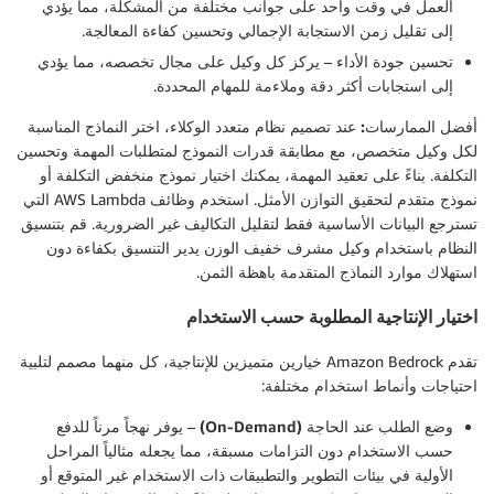
العمل في وقت واحد على جوانب مختلفة من المشكلة، مما يؤدي
إلى تقليل زمن الاستجابة الإجمالي وتحسين كفاءة المعالجة.
تحسين جودة الأداء
– يركز كل وكيل على مجال تخصصه، مما يؤدي
إلى استجابات أكثر دقة وملاءمة للمهام المحددة.
أفضل الممارسات:
عند تصميم نظام متعدد الوكلاء، اختر النماذج المناسبة
لكل وكيل متخصص، مع مطابقة قدرات النموذج لمتطلبات المهمة وتحسين
التكلفة. بناءً على تعقيد المهمة، يمكنك اختيار نموذج منخفض التكلفة أو
نموذج متقدم لتحقيق التوازن الأمثل. استخدم وظائف AWS Lambda التي
تسترجع البيانات الأساسية فقط لتقليل التكاليف غير الضرورية. قم بتنسيق
النظام باستخدام وكيل مشرف خفيف الوزن يدير التنسيق بكفاءة دون
استهلاك موارد النماذج المتقدمة باهظة الثمن.
اختيار الإنتاجية المطلوبة حسب الاستخدام
تقدم Amazon Bedrock خيارين متميزين للإنتاجية، كل منهما مصمم لتلبية
احتياجات وأنماط استخدام مختلفة:
وضع الطلب عند الحاجة (On-Demand)
– يوفر نهجاً مرناً للدفع
حسب الاستخدام دون التزامات مسبقة، مما يجعله مثالياً المراحل
الأولية في بيئات التطوير والتطبيقات ذات الاستخدام غير المتوقع أو