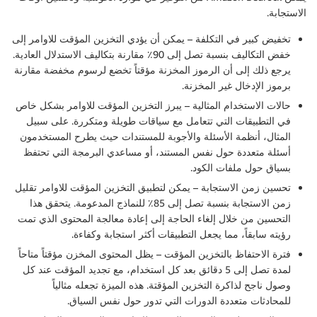
الاستجابة.
تخفيض كبير في التكلفة
– يمكن أن يؤدي التخزين المؤقت للاوامر إلى
خفض التكاليف بنسبة تصل إلى 90٪ مقارنة بتكاليف الاستدلال العادية.
يرجع ذلك إلى أن الرموز المخزنة مؤقتاً تخضع لرسوم مخفضة مقارنة
برموز الإدخال غير المخزنة.
حالات الاستخدام المثالية
– يبرز التخزين المؤقت للاوامر بشكل خاص
في التطبيقات التي تتعامل مع سياقات طويلة ومتكررة. على سبيل
المثال، أنظمة الأسئلة والأجوبة للمستندات حيث يطرح المستخدمون
أسئلة متعددة حول نفس المستند، أو مساعدي البرمجة التي تحتفظ
بسياق حول ملفات الكود.
تحسين زمن الاستجابة
– يمكن لتطبيق التخزين المؤقت للاوامر تقليل
زمن الاستجابة بنسبة تصل إلى 85٪ للنماذج المدعومة. يتحقق هذا
التحسين من خلال إلغاء الحاجة إلى إعادة معالجة المحتوى الذي تمت
رؤيته سابقاً، مما يجعل التطبيقات أكثر استجابة وكفاءة.
فترة الاحتفاظ بالتخزين المؤقت
– يظل المحتوى المخزن مؤقتاً متاحاً
لمدة تصل إلى 5 دقائق بعد كل استخدام، مع تجديد المؤقت عند كل
وصول ناجح لذاكرة التخزين المؤقتة. هذه الميزة تجعله مثالياً
للمحادثات متعددة الدورات التي تدور حول نفس السياق.