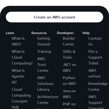
Create an AWS account
Learn
Resources
Developers
Help
What Is
Getting
Builder
Contact
AWS?
Started
Center
Us
What Is
Training
SDKs &
File a
Cloud
Tools
Support
AWS
Computing?
Ticket
Trust
.NET on
What Is
Center
AWS
AWS
Agentic
re:Post
AWS
Python
AI?
Solutions
on AWS
Knowledge
Cloud
Library
Center
Java on
Computing
Architecture
AWS
AWS
Concepts
Center
Support
PHP on
Hub
Overview