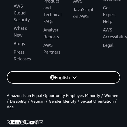
Product
AWS
AWS
and
Get
JavaScript
Cloud
Technical
Expert
on AWS
Security
FAQs
Help
What's
Analyst
AWS
New
Reports
Accessibilit
Blogs
AWS
Legal
Press
Partners
Releases
English
Amazon is an Equal Opportunity Employer: Minority / Women
/ Disability / Veteran / Gender Identity / Sexual Orientation /
Age.