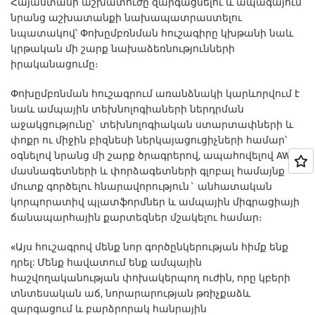
Հայաստանի աշխատուժը զարգացնելու և ապագայում
նրանց աշխատանքի նախապատրաստելու
նպատակով՝ Փոխըմբռնման հուշագիրը կխթանի նաև
կրթական մի շարք նախաձեռնությունների
իրականացումը։
Փոխըմբռնման հուշագրում առանձնակի կարևորվում է
նաև ամպային տեխնոլոգիաների ներդրման
աջակցությունը՝ տեխնոլոգիական ստարտափների և
փոքր ու միջին բիզնեսի ներկայացուցիչների համար՝
օգնելով նրանց մի շարք ծրագրերով, ապահովելով AWS
մասնագետների և փորձագետների գլոբալ համայնք
մուտք գործելու հնարավորություն` անհատական
կորպորատիվ պլատֆորմներ և ամպային միգրացիայի
ճանապարհային քարտեզներ մշակելու համար։
«Այս հուշագրով մենք նոր գործընկերության հիմք ենք
դրել: Մենք հավատում ենք ամպային
հաշվողականության փոխակերպող ուժին, որը կբերի
տնտեսական աճ, նորարարության թռիչքաձև
զարգացում և բարձրորակ հանրային