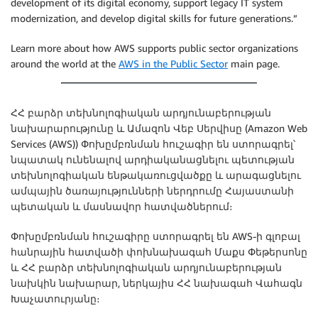
development of its digital economy, support legacy IT system
modernization, and develop digital skills for future generations.”
Learn more about how AWS supports public sector organizations
around the world at the
AWS in the Public Sector
main page.
ՀՀ բարձր տեխնոլոգիական արդյունաբերության
նախարարությունը և Ամազոն Վեբ Սերվիսը (Amazon Web
Services (AWS)) Փոխըմբռնման հուշագիր են ստորագրել՝
նպատակ ունենալով արդիականացնելու պետության
տեխնոլոգիական ենթակառուցվածքը և արագացնելու
ամպային ծառայությունների ներդրումը Հայաստանի
պետական և մասնավոր հատվածներում։
Փոխըմբռնման հուշագիրը ստորագրել են AWS-ի գլոբալ
հանրային հատվածի փոխնախագահ Մաքս Փեթերսոնը
և ՀՀ բարձր տեխնոլոգիական արդյունաբերության
նախկին նախարար, ներկայիս ՀՀ նախագահ Վահագն
Խաչատուրյանը։