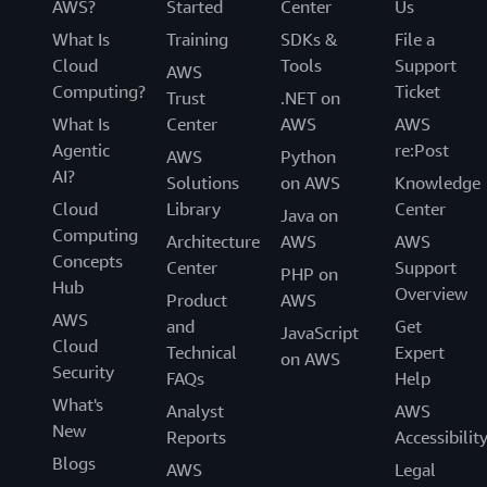
AWS?
Started
Center
Us
What Is
Training
SDKs &
File a
Cloud
Tools
Support
AWS
Computing?
Ticket
Trust
.NET on
What Is
Center
AWS
AWS
Agentic
re:Post
AWS
Python
AI?
Solutions
on AWS
Knowledge
Cloud
Library
Center
Java on
Computing
Architecture
AWS
AWS
Concepts
Center
Support
PHP on
Hub
Overview
Product
AWS
AWS
and
Get
JavaScript
Cloud
Technical
Expert
on AWS
Security
FAQs
Help
What's
Analyst
AWS
New
Reports
Accessibilit
Blogs
AWS
Legal