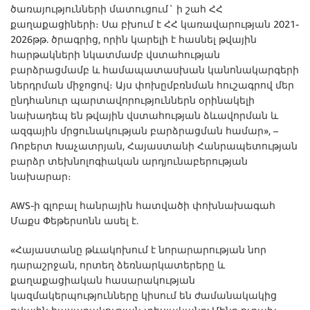
ծառայությունների մատուցում` ի շահ ՀՀ
քաղաքացիների։ Սա բխում է ՀՀ կառավարության 2021-
2026թթ. ծրագրից, որին կարելի է հասնել թվային
հարթակների նկատմամբ վստահության
բարձրացմամբ և համապատասխան կանոնակարգերի
ներդրման միջոցով։ Այս փոխըմբռնման հուշագրով մեր
ընդհանուր պարտավորություններն օրինակելի
նախադեպ են թվային վստահության ձևավորման և
ազգային մրցունակության բարձրացման համար», –
Ռոբերտ Խաչատրյան, Հայաստանի Հանրապետության
բարձր տեխնոլոգիական արդյունաբերության
նախարար։
AWS-ի գլոբալ հանրային հատվածի փոխնախագահ
Մաքս Փեթերսոնն ասել է.
«Հայաստանը թևակոխում է նորարարության նոր
դարաշրջան, որտեղ ձեռնարկատերերը և
քաղաքացիական հասարակության
կազմակերպությունները կիսում են ժամանակակից