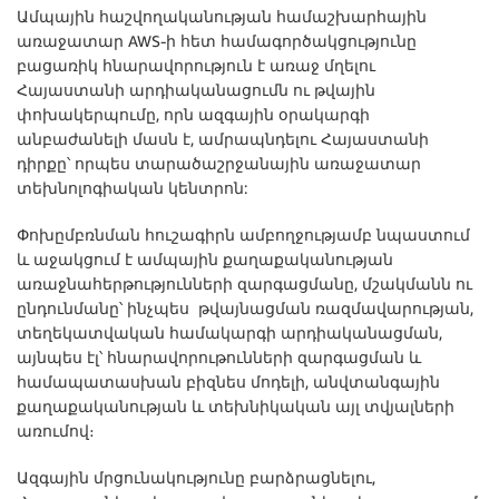
Ամպային հաշվողականության համաշխարհային
առաջատար AWS-ի հետ համագործակցությունը
բացառիկ հնարավորություն է առաջ մղելու
Հայաստանի արդիականացումն ու թվային
փոխակերպումը, որն ազգային օրակարգի
անբաժանելի մասն է, ամրապնդելու Հայաստանի
դիրքը՝ որպես տարածաշրջանային առաջատար
տեխնոլոգիական կենտրոն:
Փոխըմբռնման հուշագիրն ամբողջությամբ նպաստում
և աջակցում է ամպային քաղաքականության
առաջնահերթությունների զարգացմանը, մշակմանն ու
ընդունմանը՝ ինչպես թվայնացման ռազմավարության,
տեղեկատվական համակարգի արդիականացման,
այնպես էլ՝ հնարավորութունների զարգացման և
համապատասխան բիզնես մոդելի, անվտանգային
քաղաքականության և տեխնիկական այլ տվյալների
առումով։
Ազգային մրցունակությունը բարձրացնելու,