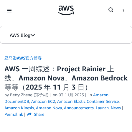
Skip to Main Content
AWS Blog
首页
亚马逊AWS官方博客
AWS 一周综述：Project Rainier 上
版本
线、Amazon Nova、Amazon Bedrock
等等（2025 年 11 月 3 日）
by
Betty Zheng (郑予彬)
on
03 11月 2025
in
Amazon
DocumentDB
,
Amazon EC2
,
Amazon Elastic Container Service
,
Amazon Kinesis
,
Amazon Nova
,
Announcements
,
Launch
,
News
Permalink
Share