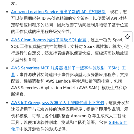
发。
Amazon Location Service 推出了新的 API 密钥限制
– 现在，您
可以使用捆绑包 ID 来创建精细的安全策略，以便限制 API 对特
定移动应用程序的访问，因此改善了访问控制并增强了基于位置
的工作负载的应用程序级安全性。
AWS Clean Rooms 推出了高级 SQL 配置
，这是一项为 Spark
SQL 工作负载提供的性能增强，支持对 Spark 属性和计算大小进
行运行时自定义，还支持表缓存以便更快速、更经济高效地处理
大型分析查询。
AWS Serverless MCP 服务器增加了一些事件源映射（ESM）工
具
，事件源映射功能适用于事件驱动型无服务器应用程序，支持
配置、性能调整和 AWS Lambda 事件源映射问题排查，包括
AWS Serverless Application Model（AWS SAM）模板生成和诊
断洞察。
AWS IoT Greengrass 发布了人工智能代理上下文包
，这款开发加
速器适用于与云端连接的边缘应用程序，提供了即用型说明、示
例和模板，可帮助各个团队整合 Amazon Q 等生成式人工智能
工具，以便加速软件创建、测试和全队列部署。它在
GitHub 存
储库
中以开源软件的形式提供。