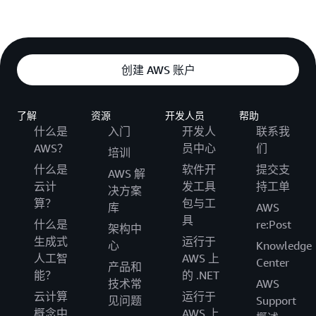
创建 AWS 账户
了解
资源
开发人员
帮助
什么是
入门
开发人
联系我
AWS？
员中心
们
培训
什么是
软件开
提交支
AWS 解
云计
发工具
持工单
决方案
算？
包与工
库
AWS
具
什么是
re:Post
架构中
生成式
运行于
心
Knowledge
人工智
AWS 上
Center
产品和
能？
的 .NET
技术常
AWS
云计算
运行于
见问题
Support
概念中
AWS 上