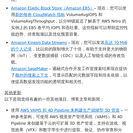
Amazon Elastic Block Store（Amazon EBS）
– 现在，您可以使
用
新的每卷 CloudWatch 指标
VolumeAvgIOPS 和
VolumeAvgThroughput，以分钟级延迟了解基于 AWS Nitro 的
实例上的 EBS 卷平均 IOPS 和吞吐量。这些指标可以帮助监控性
能趋势、排查瓶颈以及优化预置容量。
Amazon Kinesis Data Streams
– 现在，您可以发送
高达 10 MiB
的个人记录
，比以前的限制增大了十倍，有助于支持更大的物联
网（IoT）、变更数据捕获（CDC）以及人工智能生成的有效负
载。
Amazon SageMaker
– 通融式合作开发工作室搜索结果现在提供
了
额外的搜索上下文
，可显示匹配的元数据字段和排名依据，以
便提高数据发现功能的透明度和相关性。
其他更新
以下是我觉得有趣的一些其他项目、博客文章和新闻：
使用
AWS VAMS 和 4D Pipeline 来构建生产就绪型 3D 管道
– 一
种参考架构，可使用 AWS 视觉资产管理系统（VAMS）和 4D
Pipeline 来创建基于云的可扩展 3D 资产管道，支持在游戏、视
觉效果（VFX）和数字孪生中进行提取、验证、协作审查和分