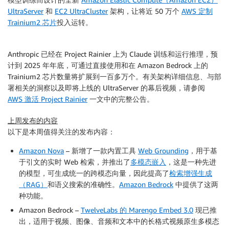
UltraServer
和
EC2 UltraCluster
架构，让将近 50 万个
AWS 定制
Trainium2 芯片
投入运转。
Anthropic 已经在 Project Rainier 上为 Claude 训练和运行推理，预
计到 2025 年年底，可通过直接使用和在 Amazon Bedrock 上的
Trainium2 芯片数量将扩展到一百多万个。有关架构详细信息、与部
署相关的洞察以及即将上线的 UltraServer 的幕后视频，请参阅
AWS 激活 Project Rainier
一文中的完整公告。
上周发布的内容
以下是本周值得关注的发布内容：
Amazon Nova
– 新增了一款内置工具
Web Grounding
，用于基
于引文的实时 Web 检索，并推出了
多模态嵌入
，这是一种先进
的模型，可生成统一的跨模态向量，因此提高了
检索增强生成
（RAG）
和语义搜索的准确性。
Amazon Bedrock
中提供了这两
种功能。
Amazon Bedrock –
TwelveLabs 的 Marengo Embed 3.0
现已推
出，适用于视频、图像、音频和文本中的长格式视频原生多模态