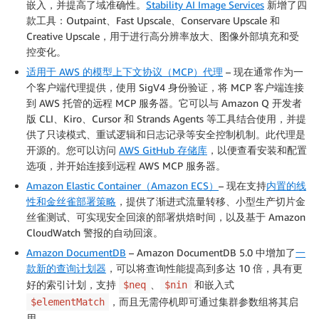
嵌入，并提高了域准确性。
Stability AI Image Services
新增了四
款工具：Outpaint、Fast Upscale、Conservare Upscale 和
Creative Upscale，用于进行高分辨率放大、图像外部填充和受
控变化。
适用于 AWS 的模型上下文协议（MCP）代理
– 现在通常作为一
个客户端代理提供，使用 SigV4 身份验证，将 MCP 客户端连接
到 AWS 托管的远程 MCP 服务器。它可以与 Amazon Q 开发者
版 CLI、Kiro、Cursor 和 Strands Agents 等工具结合使用，并提
供了只读模式、重试逻辑和日志记录等安全控制机制。此代理是
开源的。您可以访问
AWS GitHub 存储库
，以便查看安装和配置
选项，并开始连接到远程 AWS MCP 服务器。
Amazon Elastic Container（Amazon ECS）
– 现在支持
内置的线
性和金丝雀部署策略
，提供了渐进式流量转移、小型生产切片金
丝雀测试、可实现安全回滚的部署烘焙时间，以及基于 Amazon
CloudWatch 警报的自动回滚。
Amazon DocumentDB
– Amazon DocumentDB 5.0 中增加了
一
款新的查询计划器
，可以将查询性能提高到多达 10 倍，具有更
好的索引计划，支持
、
和嵌入式
$neq
$nin
，而且无需停机即可通过集群参数组将其启
$elementMatch
用。