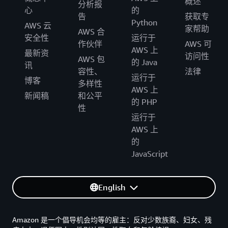
概述
分析报
心
的
告
获取专
Python
AWS 云
家帮助
AWS 合
安全性
运行于
作伙伴
AWS 可
AWS 上
最新资
访问性
AWS 包
的 Java
讯
容性、
法律
运行于
博客
多样性
AWS 上
新闻稿
和公平
的 PHP
性
运行于
AWS 上
的
JavaScript
English
Amazon 是一个倡导机会均等的雇主：反对少数族裔、妇女、残