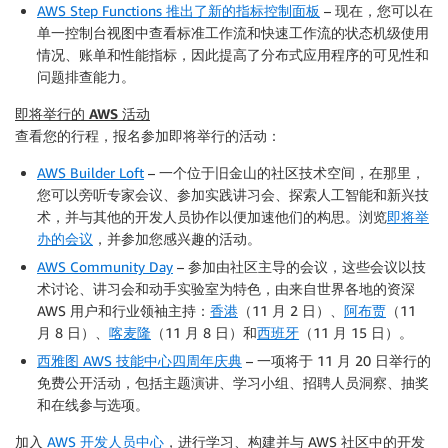
AWS Step Functions 推出了新的指标控制面板
– 现在，您可以在
单一控制台视图中查看标准工作流和快速工作流的状态机级使用
情况、账单和性能指标，因此提高了分布式应用程序的可见性和
问题排查能力。
即将举行的 AWS 活动
查看您的行程，报名参加即将举行的活动：
AWS Builder Loft
– 一个位于旧金山的社区技术空间，在那里，
您可以旁听专家会议、参加实践讲习会、探索人工智能和新兴技
术，并与其他的开发人员协作以便加速他们的构思。浏览
即将举
办的会议
，并参加您感兴趣的活动。
AWS Community Day
– 参加由社区主导的会议，这些会议以技
术讨论、讲习会和动手实验室为特色，由来自世界各地的资深
AWS 用户和行业领袖主持：
香港
（11 月 2 日）、
阿布贾
（11
月 8 日）、
喀麦隆
（11 月 8 日）和
西班牙
（11 月 15 日）。
西雅图 AWS 技能中心四周年庆典
– 一项将于 11 月 20 日举行的
免费公开活动，包括主题演讲、学习小组、招聘人员洞察、抽奖
和在线参与选项。
加入
AWS 开发人员中心
，进行学习、构建并与 AWS 社区中的开发