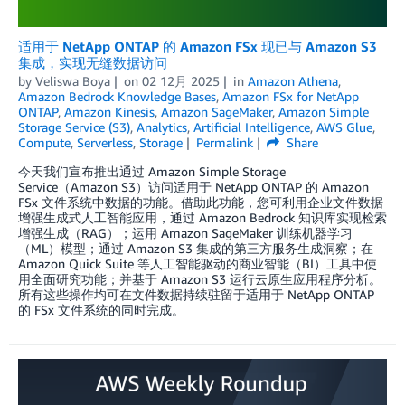
适用于 NetApp ONTAP 的 Amazon FSx 现已与 Amazon S3
集成，实现无缝数据访问
by
Veliswa Boya
on
02 12月 2025
in
Amazon Athena
,
Amazon Bedrock Knowledge Bases
,
Amazon FSx for NetApp
ONTAP
,
Amazon Kinesis
,
Amazon SageMaker
,
Amazon Simple
Storage Service (S3)
,
Analytics
,
Artificial Intelligence
,
AWS Glue
,
Compute
,
Serverless
,
Storage
Permalink
Share
今天我们宣布推出通过 Amazon Simple Storage
Service（Amazon S3）访问适用于 NetApp ONTAP 的 Amazon
FSx 文件系统中数据的功能。借助此功能，您可利用企业文件数据
增强生成式人工智能应用，通过 Amazon Bedrock 知识库实现检索
增强生成（RAG）；运用 Amazon SageMaker 训练机器学习
（ML）模型；通过 Amazon S3 集成的第三方服务生成洞察；在
Amazon Quick Suite 等人工智能驱动的商业智能（BI）工具中使
用全面研究功能；并基于 Amazon S3 运行云原生应用程序分析。
所有这些操作均可在文件数据持续驻留于适用于 NetApp ONTAP
的 FSx 文件系统的同时完成。