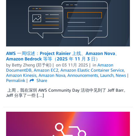
AWS 一周综述：Project Rainier 上线、Amazon Nova、
Amazon Bedrock 等等（2025 年 11 月 3 日）
by
Betty Zheng (郑予彬)
on
03 11月 2025
in
Amazon
DocumentDB
,
Amazon EC2
,
Amazon Elastic Container Service
,
Amazon Kinesis
,
Amazon Nova
,
Announcements
,
Launch
,
News
Permalink
Share
上周，我在深圳 AWS Community Day 活动中见到了 Jeff Barr。
Jeff 分享了一些 […]