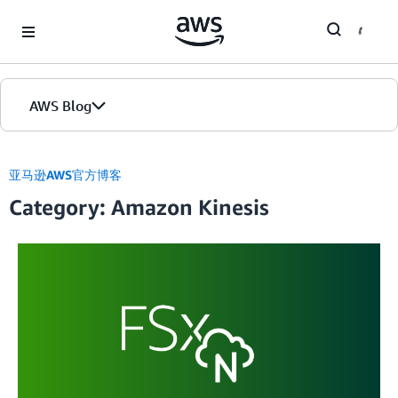
Skip to Main Content
AWS Blog
首页
亚马逊AWS官方博客
Category: Amazon Kinesis
版本