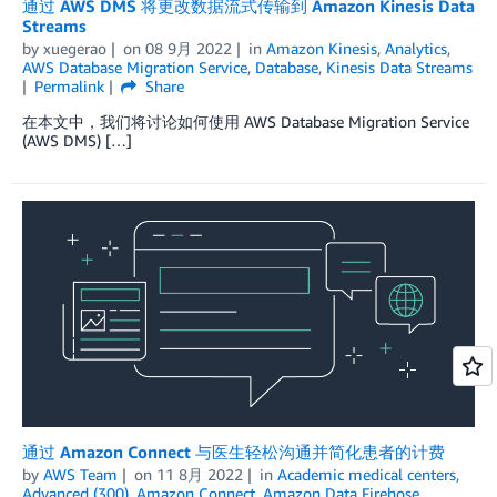
通过 AWS DMS 将更改数据流式传输到 Amazon Kinesis Data
Streams
by
xuegerao
on
08 9月 2022
in
Amazon Kinesis
,
Analytics
,
AWS Database Migration Service
,
Database
,
Kinesis Data Streams
Permalink
Share
在本文中，我们将讨论如何使用 AWS Database Migration Service
(AWS DMS) […]
通过 Amazon Connect 与医生轻松沟通并简化患者的计费
by
AWS Team
on
11 8月 2022
in
Academic medical centers
,
Advanced (300)
,
Amazon Connect
,
Amazon Data Firehose
,