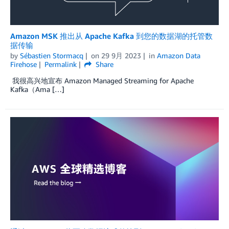
Amazon MSK 推出从 Apache Kafka 到您的数据湖的托管数
据传输
by
Sébastien Stormacq
on
29 9月 2023
in
Amazon Data
Firehose
Permalink
Share
我很高兴地宣布 Amazon Managed Streaming for Apache
Kafka（Ama […]