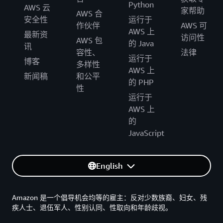
Python
AWS 云
家帮助
AWS 合
安全性
运行于
作伙伴
AWS 可
AWS 上
最新资
访问性
AWS 包
的 Java
讯
容性、
法律
运行于
博客
多样性
AWS 上
新闻稿
和公平
的 PHP
性
运行于
AWS 上
的
JavaScript
English
Amazon 是一个倡导机会均等的雇主：反对少数族裔、妇女、残
疾人士、退伍军人、性别认同、性取向和年龄歧视。