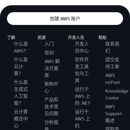
创建 AWS 账户
了解
资源
开发人员
帮助
什么是
入门
开发人
联系我
AWS？
员中心
们
培训
什么是
软件开
提交支
AWS 解
云计
发工具
持工单
决方案
算？
包与工
库
AWS
具
什么是
re:Post
架构中
生成式
运行于
心
Knowledge
人工智
AWS 上
Center
产品和
能？
的 .NET
技术常
AWS
云计算
运行于
见问题
Support
概念中
AWS 上
概述
分析报
心
的
告
获取专