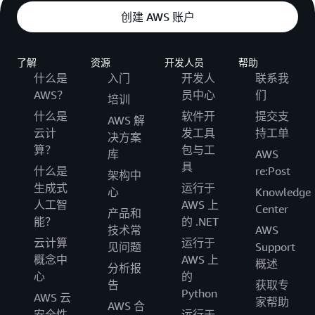
创建 AWS 账户
了解
资源
开发人员
帮助
什么是
入门
开发人
联系我
AWS？
员中心
们
培训
什么是
软件开
提交支
AWS 解
云计
发工具
持工单
决方案
算？
包与工
库
AWS
具
什么是
re:Post
架构中
生成式
运行于
心
Knowledge
人工智
AWS 上
Center
产品和
能？
的 .NET
技术常
AWS
云计算
运行于
见问题
Support
概念中
AWS 上
概述
分析报
心
的
告
获取专
Python
AWS 云
家帮助
AWS 合
安全性
运行于