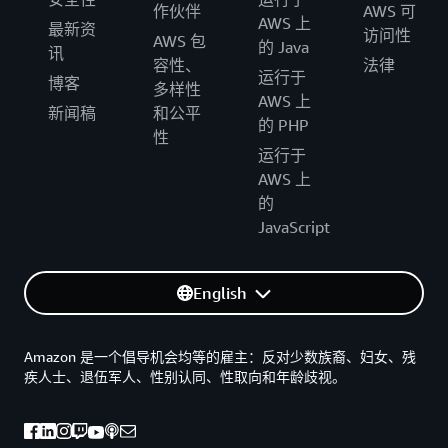
作伙伴
AWS 可
AWS 上
最新资
访问性
AWS 包
的 Java
讯
容性、
法律
运行于
博客
多样性
AWS 上
新闻稿
和公平
的 PHP
性
运行于
AWS 上
的
JavaScript
English
Amazon 是一个倡导机会均等的雇主：反对少数族裔、妇女、残
疾人士、退伍军人、性别认同、性取向和年龄歧视。