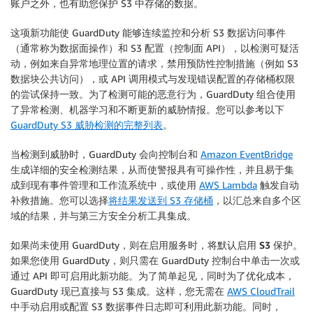
账户之外，也有助您保护 S3 中存储的数据。
这项新功能使 GuardDuty 能够连续监控和分析 S3 数据访问事件
（通常称为
数据面
操作）和 S3 配置（
控制面
API），以检测可疑活
动，例如来自异常地理位置的请求，禁用预防性控制措施（例如 S3
数据块公共访问），或 API 调用模式与发现错误配置的存储桶权限
的尝试保持一致。为了检测可能的恶意行为，GuardDuty 组合使用
了异常检测、机器学习和不断更新的威胁情报。您可以参考以下
GuardDuty S3 威胁检测的完整列表
。
当检测到威胁时，GuardDuty 会向控制台和
Amazon EventBridge
生成详细的
安全检测结果
，从而使警报具有可操作性，并且易于集
成到现有事件管理和工作流系统中，或使用
AWS Lambda
触发自动
补救措施。您可以选择
将结果发送到 S3 存储桶
，以汇总来自多个区
域的结果，并与第三方安全分析工具集成。
如果尚未使用 GuardDuty，则在启用服务时，将默认启用
S3 保护
。
如果您使用 GuardDuty，则只需在 GuardDuty 控制台中单击一次或
通过 API 即可启用此新功能。为了简单起见，同时为了优化成本，
GuardDuty 现已直接与 S3 集成。这样，您无需在
AWS CloudTrail
中手动启用或配置 S3 数据事件日志即可利用此新功能。同时，