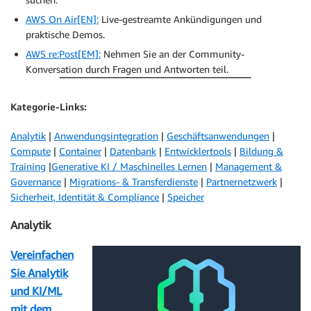
AWS On Air[EN]:
Live-gestreamte Ankündigungen und
praktische Demos.
AWS re:Post[EM]:
Nehmen Sie an der Community-
Konversation durch Fragen und Antworten teil.
Kategorie-Links:
Analytik
|
Anwendungsintegration
|
Geschäftsanwendungen
|
Compute
|
Container
|
Datenbank
|
Entwicklertools
|
Bildung &
Training
|
Generative KI / Maschinelles Lernen
|
Management &
Governance
|
Migrations- & Transferdienste
|
Partnernetzwerk
|
Sicherheit, Identität & Compliance
|
Speicher
Analytik
Vereinfachen
Sie Analytik
und KI/ML
mit dem