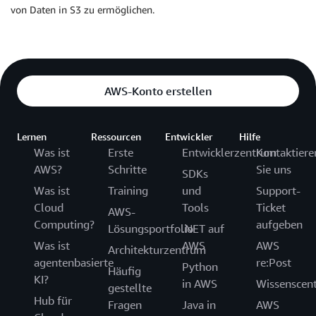
von Daten in S3 zu ermöglichen.
AWS-Konto erstellen
Lernen
Ressourcen
Entwickler
Hilfe
Was ist
Erste
Entwicklerzentrum
Kontaktiere
AWS?
Schritte
Sie uns
SDKs
Was ist
Training
und
Support-
Cloud
Tools
Ticket
AWS-
Computing?
aufgeben
Lösungsportfolio
.NET auf
Was ist
AWS
AWS
Architekturzentrum
agentenbasierte
re:Post
Python
Häufig
KI?
in AWS
Wissenscen
gestellte
Hub für
Fragen
Java in
AWS