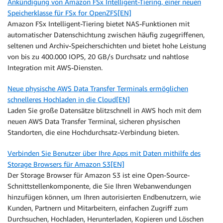
Ankündigung von Amazon FSx Intelligent-Tiering, einer neuen
Speicherklasse für FSx for OpenZFS[EN]
Amazon FSx Intelligent-Tiering bietet NAS-Funktionen mit
automatischer Datenschichtung zwischen häufig zugegriffenen,
seltenen und Archiv-Speicherschichten und bietet hohe Leistung
von bis zu 400.000 IOPS, 20 GB/s Durchsatz und nahtlose
Integration mit AWS-Diensten.
Neue physische AWS Data Transfer Terminals ermöglichen
schnelleres Hochladen in die Cloud[EN]
Laden Sie große Datensätze blitzschnell in AWS hoch mit dem
neuen AWS Data Transfer Terminal, sicheren physischen
Standorten, die eine Hochdurchsatz-Verbindung bieten.
Verbinden Sie Benutzer über Ihre Apps mit Daten mithilfe des
Storage Browsers für Amazon S3[EN]
Der Storage Browser für Amazon S3 ist eine Open-Source-
Schnittstellenkomponente, die Sie Ihren Webanwendungen
hinzufügen können, um Ihren autorisierten Endbenutzern, wie
Kunden, Partnern und Mitarbeitern, einfachen Zugriff zum
Durchsuchen, Hochladen, Herunterladen, Kopieren und Löschen