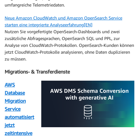
umfangreiche Telemetriedaten.
Neue Amazon CloudWatch und Amazon OpenSearch Service
starten eine integrierte Analyseerfahrung[EN]
Nutzen Sie vorgefertigte OpenSearch-Dashboards und zwei
zusätzliche Abfragesprachen, OpenSearch SQL und PPL, zur
Analyse von CloudWatch-Protokollen. OpenSearch-Kunden können
jetzt CloudWatch-Protokolle analysieren, ohne Daten duplizieren
zu müssen.
Migrations- & Transferdienste
AWS
Database
Migration
Service
automatisiert
jetzt
zeitintensive