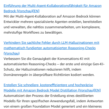
Einführung der Multi-Agent-Kollaborationsfähigkeit für Amazon
Bedrock (Vorschau)[EN]
Mit der Multi-Agent-Kollaboration auf Amazon Bedrock können
Entwickler mehrere spezialisierte Agenten erstellen, bereitstellen
und verwalten, die nahtlos zusammenarbeiten, um komplexere,
mehrstufige Workflows zu bewältigen.
Verhindern Sie sachliche Fehler durch LLM-Halluzinationen mit
mathematisch fundierten automatisierten Reasoning-Checks
(Vorschau)
Verbessern Sie die Genauigkeit der Konversations-KI mit
automatisierten Reasoning-Checks – der erste und einzige Gen-KI-
Schutz, der Halluzinationen reduzieren hilft, indem
Domänenregeln in überprüfbare Richtlinien kodiert werden.
Erstellen Sie schnellere, kosteneffizientere und hochpräzise
Modelle mit Amazon Bedrock Model Distillation (Vorschau)[EN]
Automatisiert den Prozess der Erstellung eines destillierten
Modells für Ihren spezifischen Anwendungsfall, indem Antworten
von einem großen Foundation Model generiert und ein kleineres