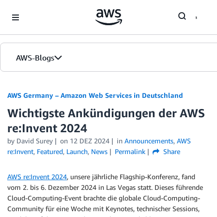
Skip to Main Content
AWS-Blogs
Startseite
AWS Germany – Amazon Web Services in Deutschland
Wichtigste Ankündigungen der AWS
Editionen
re:Invent 2024
by
David Surey
on
12 DEZ 2024
in
Announcements
,
AWS
re:Invent
,
Featured
,
Launch
,
News
Permalink
Share
AWS re:Invent 2024
, unsere jährliche Flagship-Konferenz, fand
vom 2. bis 6. Dezember 2024 in Las Vegas statt. Dieses führende
Cloud-Computing-Event brachte die globale Cloud-Computing-
Community für eine Woche mit Keynotes, technischer Sessions,