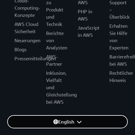
Cloud-
zu
AWS
Support
Computing-
Produkt
–
PHP in
Konzepte
und
Überblick
AWS
AWS Cloud
Technik
Erhalten
JavaScript
Sicherheit
Berichte
Sie Hilfe
in AWS
Neuerungen
von
von
Analysten
Experten
Blogs
AWS-
Barrierefrei
Pressemitteilungen
Partner
bei AWS
Inklusion,
Rechtlicher
Vielfalt
Hinweis
und
Gleichstellung
bei AWS
English