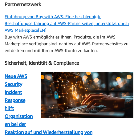
Partnernetzwerk
Einführung von Buy with AWS: Eine beschleunigte
Beschaffungserfahrung auf AWS-Partnerseiten, unterstützt durch
AWS Marketplace[EN]
Buy with AWS ermöglicht es Ihnen, Produkte, die im AWS
Marketplace verfügbar sind, nahtlos auf AWS-Partnerwebsites zu
entdecken und mit Ihrem AWS-Konto zu kaufen.
Sicherheit, Identität & Compliance
Neue AWS
Security
Incident
Response
hilft
Organisation
en bei der
Reaktion auf und Wiederherstellung von