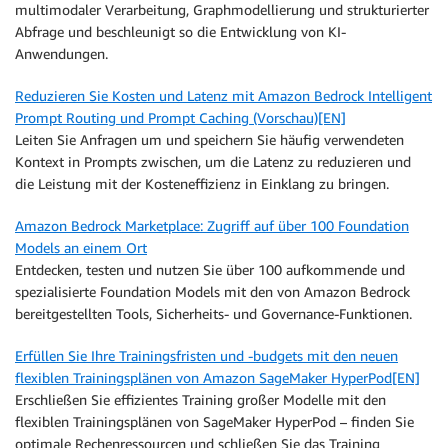
multimodaler Verarbeitung, Graphmodellierung und strukturierter
Abfrage und beschleunigt so die Entwicklung von KI-
Anwendungen.
Reduzieren Sie Kosten und Latenz mit Amazon Bedrock Intelligent
Prompt Routing und Prompt Caching (Vorschau)[EN]
Leiten Sie Anfragen um und speichern Sie häufig verwendeten
Kontext in Prompts zwischen, um die Latenz zu reduzieren und
die Leistung mit der Kosteneffizienz in Einklang zu bringen.
Amazon Bedrock Marketplace: Zugriff auf über 100 Foundation
Models an einem Ort
Entdecken, testen und nutzen Sie über 100 aufkommende und
spezialisierte Foundation Models mit den von Amazon Bedrock
bereitgestellten Tools, Sicherheits- und Governance-Funktionen.
Erfüllen Sie Ihre Trainingsfristen und -budgets mit den neuen
flexiblen Trainingsplänen von Amazon SageMaker HyperPod[EN]
Erschließen Sie effizientes Training großer Modelle mit den
flexiblen Trainingsplänen von SageMaker HyperPod – finden Sie
optimale Rechenressourcen und schließen Sie das Training